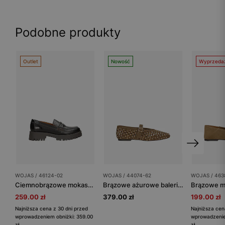
Podobne produkty
Outlet
Nowość
Wyprzeda
WOJAS / 46124-02
WOJAS / 44074-62
WOJAS / 463
Ciemnobrązowe mokasyny damskie na wysokiej podeszwie
Brązowe ażurowe baleriny ze złotymi nitami
259.00 zł
379.00 zł
199.00 zł
Najniższa cena z 30 dni przed
Najniższa cen
wprowadzeniem obniżki: 359.00
wprowadzenie
zł
zł