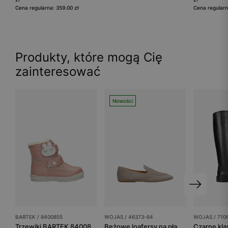
Cena regularna: 359.00 zł
Cena regularn
Produkty, które mogą Cię
zainteresować
Nowości
BARTEK / 8400855
WOJAS / 46373-64
WOJAS / 710
Trzewiki BARTEK 84008-55, dla dziewcząt, różowe
Beżowe loafersy na płaskiej podeszwie