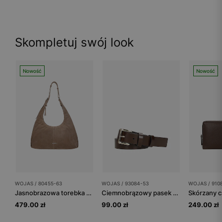
Skompletuj swój look
Nowość
Nowość
WOJAS / 80455-63
WOJAS / 93084-53
WOJAS / 910
Jasnobrazowa torebka damska hobo
Ciemnobrązowy pasek damski ze złotą klamrą
479.00 zł
99.00 zł
249.00 zł