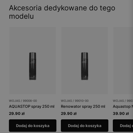
Akcesoria dedykowane do tego
modelu
WOJAS / 99006-00
WOJAS / 99010-00
WOJAS / 990
AQUASTOP spray 250 ml
Renowator spray 250 ml
Aquastop 
29.90 zł
29.90 zł
39.90 zł
Dodaj do koszyka
Dodaj do koszyka
Dodaj 