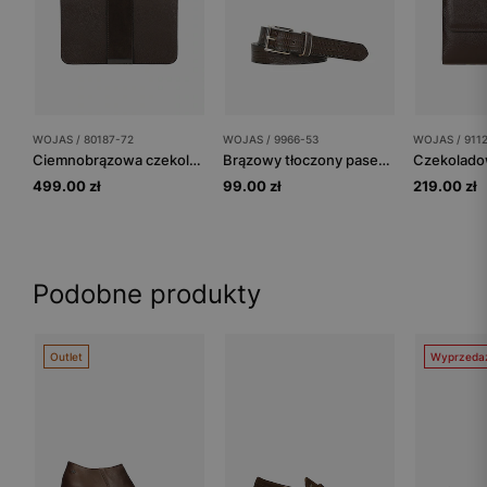
WOJAS / 80187-72
WOJAS / 9966-53
WOJAS / 911
Ciemnobrązowa czekoladowa torebka damska crossbody
Brązowy tłoczony pasek z imitacją skóry krokodyla ze złotymi elementami
499.00 zł
99.00 zł
219.00 zł
Podobne produkty
Outlet
Wyprzeda