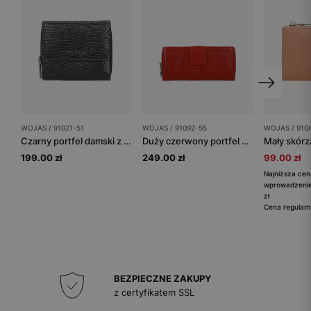
WOJAS / 91021-51
WOJAS / 91092-55
WOJAS / 910
Czarny portfel damski z ozdobnym tłoczeniem
Duży czerwony portfel ze skóry licowej z RFID
199.00 zł
249.00 zł
99.00 zł
Najniższa cen
wprowadzenie
zł
Cena regularn
BEZPIECZNE ZAKUPY
z certyfikatem SSL