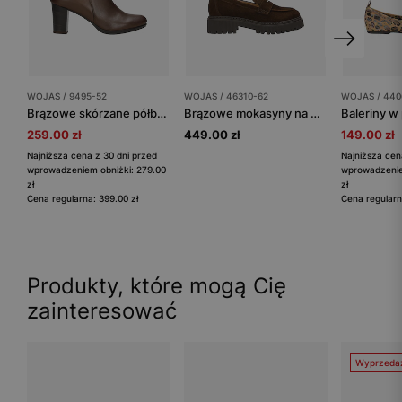
WOJAS / 9495-52
WOJAS / 46310-62
WOJAS / 440
Brązowe skórzane półbuty damskie na obcasie
Brązowe mokasyny na masywnej podeszwie
259.00 zł
449.00 zł
149.00 zł
Najniższa cena z 30 dni przed
Najniższa cen
wprowadzeniem obniżki: 279.00
wprowadzenie
zł
zł
Cena regularna: 399.00 zł
Cena regularn
Produkty, które mogą Cię
zainteresować
Wyprzeda