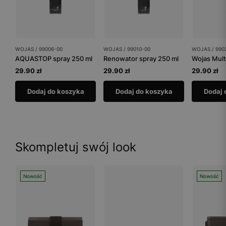
WOJAS / 99006-00
WOJAS / 99010-00
WOJAS / 990
AQUASTOP spray 250 ml
Renowator spray 250 ml
Wojas Mult
29.90 zł
29.90 zł
29.90 zł
Dodaj do koszyka
Dodaj do koszyka
Dodaj 
Skompletuj swój look
Nowość
Nowość