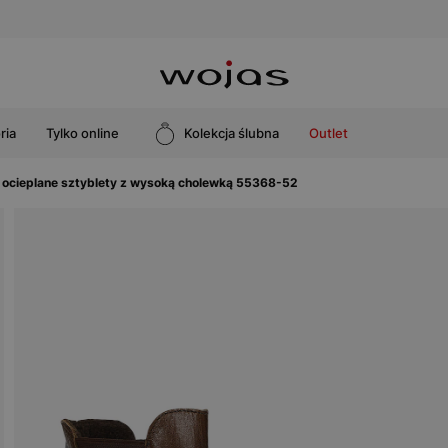
ria
Tylko online
Kolekcja ślubna
Outlet
ocieplane sztyblety z wysoką cholewką 55368-52