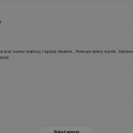
y
eba brać numer większy i będzie idealnie.. Polecam dobry wyrób. Zamówi
aryla
Pokaż więcej