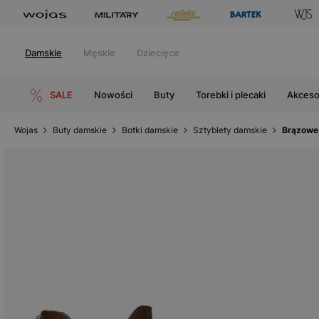
Damskie
Męskie
Dziecięce
SALE
Nowości
Buty
Torebki i plecaki
Akceso
Wojas
Buty damskie
Botki damskie
Sztyblety damskie
Brązowe 