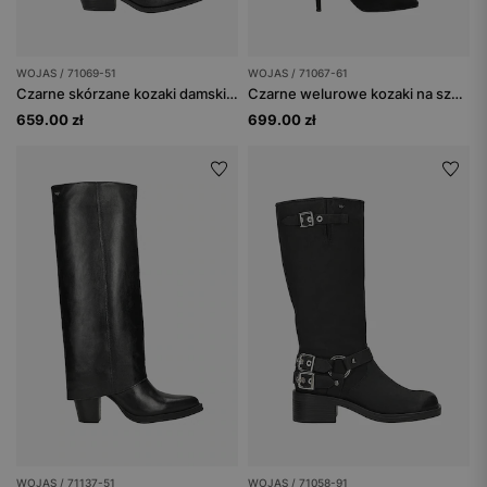
WOJAS / 71069-51
WOJAS / 71067-61
Czarne skórzane kozaki damskie na szerokim obcasie
Czarne welurowe kozaki na szpilce
659.00 zł
699.00 zł
WOJAS / 71137-51
WOJAS / 71058-91