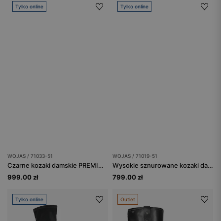
Tylko online
Tylko online
WOJAS / 71033-51
WOJAS / 71019-51
Czarne kozaki damskie PREMIUM z tłoczeniem w skórę krokodyla
Wysokie sznurowane kozaki damskie na grubej podeszwie
999.00 zł
799.00 zł
Tylko online
Outlet