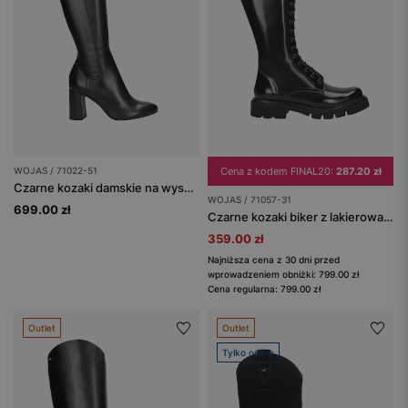
WOJAS / 71022-51
Cena z kodem FINAL20:
287.20 zł
Czarne kozaki damskie na wysokim słupku
WOJAS / 71057-31
699.00 zł
Czarne kozaki biker z lakierowanej skóry florentic
359.00 zł
Najniższa cena z 30 dni przed
wprowadzeniem obniżki: 799.00 zł
Cena regularna: 799.00 zł
Outlet
Outlet
Tylko online