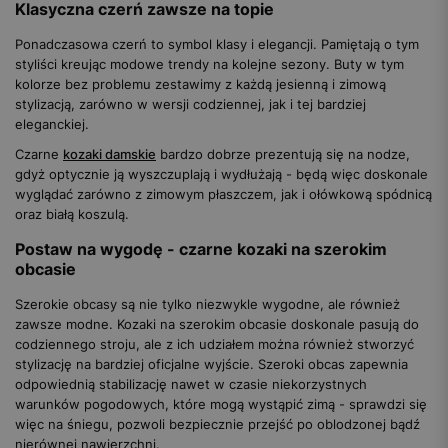
Klasyczna czerń zawsze na topie
Ponadczasowa czerń to symbol klasy i elegancji. Pamiętają o tym
styliści kreując modowe trendy na kolejne sezony. Buty w tym
kolorze bez problemu zestawimy z każdą jesienną i zimową
stylizacją, zarówno w wersji codziennej, jak i tej bardziej
eleganckiej.
Czarne
kozaki damskie
bardzo dobrze prezentują się na nodze,
gdyż optycznie ją wyszczuplają i wydłużają - będą więc doskonale
wyglądać zarówno z zimowym płaszczem, jak i ołówkową spódnicą
oraz białą koszulą.
Postaw na wygodę - czarne kozaki na szerokim
obcasie
Szerokie obcasy są nie tylko niezwykle wygodne, ale również
zawsze modne. Kozaki na szerokim obcasie doskonale pasują do
codziennego stroju, ale z ich udziałem można również stworzyć
stylizację na bardziej oficjalne wyjście. Szeroki obcas zapewnia
odpowiednią stabilizację nawet w czasie niekorzystnych
warunków pogodowych, które mogą wystąpić zimą - sprawdzi się
więc na śniegu, pozwoli bezpiecznie przejść po oblodzonej bądź
nierównej nawierzchni.