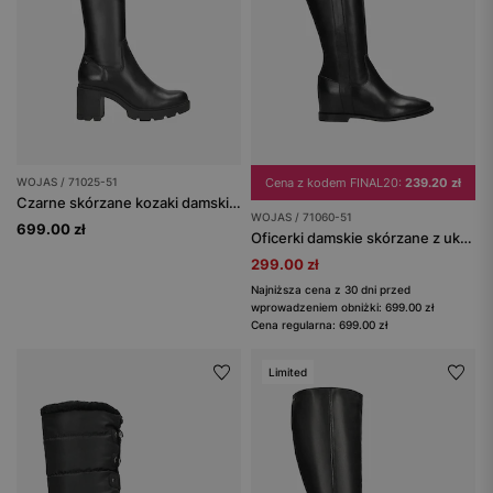
WOJAS / 71025-51
Cena z kodem FINAL20:
239.20 zł
Czarne skórzane kozaki damskie na masywnym słupku
WOJAS / 71060-51
699.00 zł
Oficerki damskie skórzane z ukrytą koturną
299.00 zł
Najniższa cena z 30 dni przed
wprowadzeniem obniżki: 699.00 zł
Cena regularna: 699.00 zł
Limited