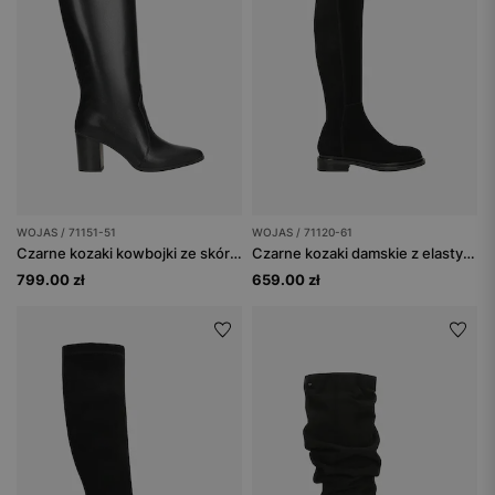
WOJAS / 71151-51
WOJAS / 71120-61
Czarne kozaki kowbojki ze skóry licowej
Czarne kozaki damskie z elastyczną cholewką
799.00 zł
659.00 zł