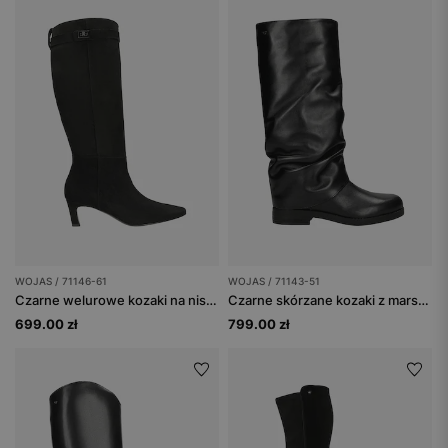
WOJAS / 71146-61
WOJAS / 71143-51
Czarne welurowe kozaki na niskiej szpilce
Czarne skórzane kozaki z marszczoną cholewką
699.00 zł
799.00 zł