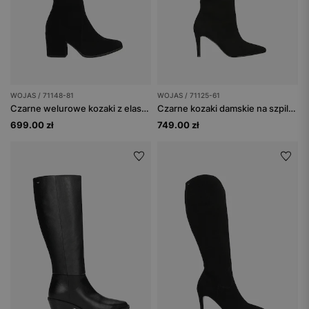
WOJAS / 71148-81
WOJAS / 71125-61
Czarne welurowe kozaki z elastyczną cholewką
Czarne kozaki damskie na szpilce z marszczoną cholewką
699.00 zł
749.00 zł