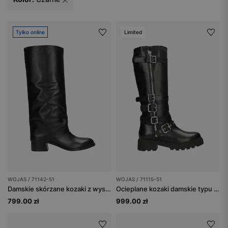
Tylko online
Limited
WOJAS / 71142-51
WOJAS / 71115-51
Damskie skórzane kozaki z wysoką cholewką i delikatnym marszczeniem
Ocieplane kozaki damskie typu bikery ze skóry naturalnej
799.00 zł
999.00 zł