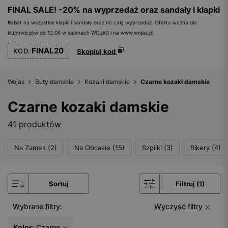
FINAL SALE! -20% na wyprzedaż oraz sandały i klapki
Rabat na wszystkie klapki i sandały oraz na całą wyprzedaż. Oferta ważna dla
klubowiczów do 12.08 w salonach WOJAS i na www.wojas.pl.
FINAL20
KOD:
Skopiuj kod
Wojas
Buty damskie
Kozaki damskie
Czarne kozaki damskie
Czarne kozaki damskie
41 produktów
Na Zamek (2)
Na Obcasie (15)
Szpilki (3)
Bikery (4)
Sortuj
Filtruj (1)
Wybrane filtry:
Wyczyść filtry
Kolor:
Czarne