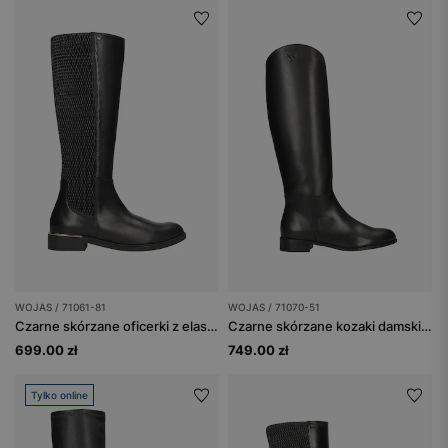
WOJAS / 71061-81
WOJAS / 71070-51
Czarne skórzane oficerki z elastyczną cholewką
Czarne skórzane kozaki damskie z ociepleniem
699.00 zł
749.00 zł
Tylko online