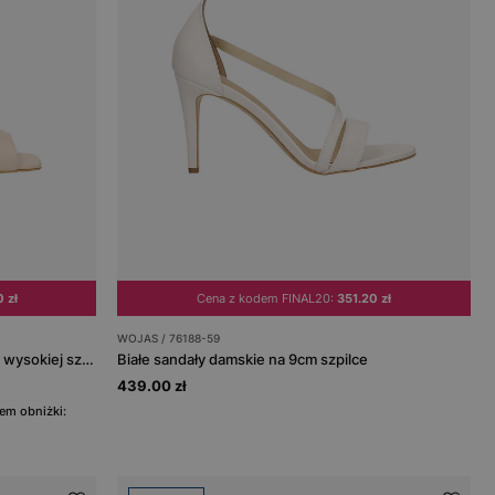
 zł
Cena z kodem FINAL20:
351.20 zł
WOJAS / 76188-59
Beżowe skórzane sandały damskie na wysokiej szpilce
Białe sandały damskie na 9cm szpilce
439.00 zł
em obniżki: