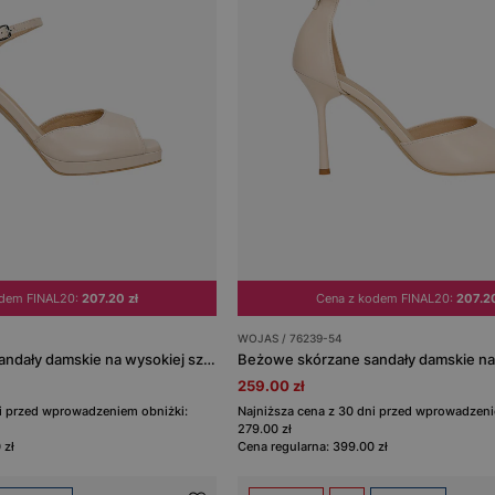
odem FINAL20:
207.20 zł
Cena z kodem FINAL20:
207.20
WOJAS / 76239-54
Beżowe skórzane sandały damskie na wysokiej szpilce
259.00 zł
ni przed wprowadzeniem obniżki:
Najniższa cena z 30 dni przed wprowadzeni
279.00 zł
 zł
Cena regularna: 399.00 zł