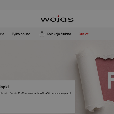
ria
Tylko online
Kolekcja ślubna
Outlet
lapki
 klubowiczów do 12.08 w salonach WOJAS i na www.wojas.pl.