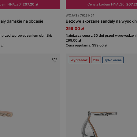
odem FINAL20:
207.20 zł
Cena z kodem FINAL20:
207.20
WOJAS / 76231-54
ały damskie na obcasie
Beżowe skórzane sandały na wysokim
259.00 zł
ni przed wprowadzeniem obniżki:
Najniższa cena z 30 dni przed wprowadzeni
299.00 zł
 zł
Cena regularna: 399.00 zł
Wyprzedaż
20%
Tylko online