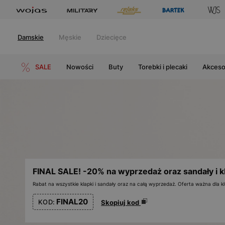
Damskie
Męskie
Dziecięce
SALE
Nowości
Buty
Torebki i plecaki
Akceso
FINAL SALE! -20% na wyprzedaż oraz sandały i k
Rabat na wszystkie klapki i sandały oraz na całą wyprzedaż. Oferta ważna dla
FINAL20
KOD:
Skopiuj kod