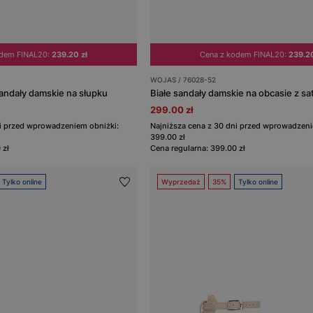
odem FINAL20:
239.20 zł
Cena z kodem FINAL20:
239.20
WOJAS / 76028-52
ndały damskie na słupku
299.00 zł
ni przed wprowadzeniem obniżki:
Najniższa cena z 30 dni przed wprowadzeni
399.00 zł
 zł
Cena regularna: 399.00 zł
Tylko online
Wyprzedaż
35%
Tylko online