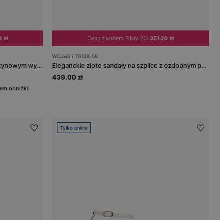
 zł
Cena z kodem FINAL20:
351.20 zł
WOJAS / 76188-58
Białe sandały damskie na obcasie z satynowym wykończeniem
Eleganckie złote sandały na szpilce z ozdobnym paskiem
439.00 zł
em obniżki:
Tylko online