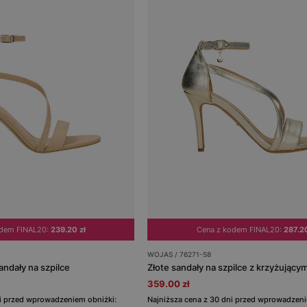
odem FINAL20:
239.20 zł
Cena z kodem FINAL20:
287.20
WOJAS / 76271-58
ndały na szpilce
Złote sandały na szpilce z krzyżującym
359.00 zł
ni przed wprowadzeniem obniżki:
Najniższa cena z 30 dni przed wprowadzeni