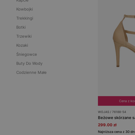
Kapcie
Kowbojki
Trekkingi
Botki
Trzewiki
Kozaki
Śniegowce
Buty Do Wody
Codzienne Małe
Cena z k
WOJAS / 76188-54
Beżowe skórzane sa
299.00 zł
Najniższa cena z 30 d