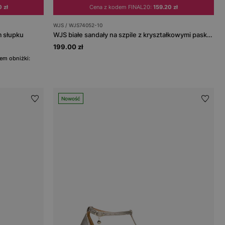
 zł
Cena z kodem FINAL20:
159.20 zł
WJS / WJS74052-10
 słupku
WJS białe sandały na szpile z kryształkowymi paskami
199.00 zł
em obniżki:
Nowość