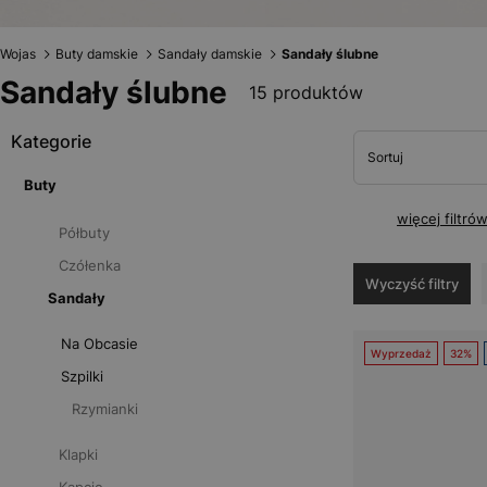
Wojas
Buty damskie
Sandały damskie
Sandały ślubne
Sandały ślubne
15 produktów
Kategorie
Sortuj
Buty
więcej filtró
Półbuty
Czółenka
Wyczyść filtry
Sandały
Na Obcasie
Wyprzedaż
32%
Szpilki
Rzymianki
Klapki