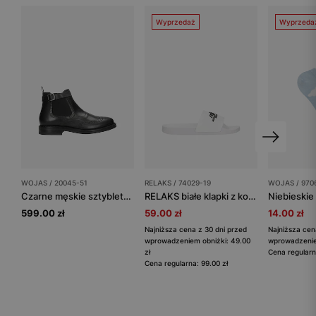
Wyprzedaż
Wyprzeda
WOJAS / 20045-51
RELAKS / 74029-19
WOJAS / 970
Czarne męskie sztyblety z ozdobnym brogowaniem
RELAKS białe klapki z kontrastowym logo
599.00 zł
59.00 zł
14.00 zł
Najniższa cena z 30 dni przed
Najniższa cen
wprowadzeniem obniżki: 49.00
wprowadzeniem
zł
Cena regularn
Cena regularna: 99.00 zł