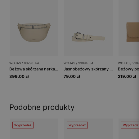
WOJAS / 80298-44
WOJAS / 93094-54
WOJAS / 910
Beżowa skórzana nerka damska
Jasnobeżowy skórzany pasek damski ze srebrną klamrą
399.00 zł
79.00 zł
219.00 zł
Podobne produkty
Wyprzedaż
Wyprzedaż
Wyprzeda