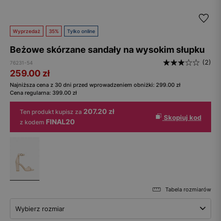
Wyprzedaż
35%
Tylko online
Beżowe skórzane sandały na wysokim słupku
(2)
76231-54
259.00
zł
Najniższa cena z 30 dni przed wprowadzeniem obniżki:
299.00
zł
Cena regularna:
399.00
zł
207.20 zł
Ten produkt kupisz za
Skopiuj kod
FINAL20
z kodem
Tabela rozmiarów
Wybierz rozmiar