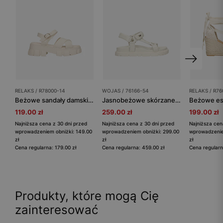
RELAKS / R78000-14
WOJAS / 76166-54
RELAKS / R76
Beżowe sandały damskie RELAKS na masywnej podeszwie
Jasnobeżowe skórzane sandały damskie ze złotymi elementami
119.00 zł
259.00 zł
199.00 zł
Najniższa cena z 30 dni przed
Najniższa cena z 30 dni przed
Najniższa cen
wprowadzeniem obniżki: 149.00
wprowadzeniem obniżki: 299.00
wprowadzenie
zł
zł
zł
Cena regularna: 179.00 zł
Cena regularna: 459.00 zł
Cena regularn
Produkty, które mogą Cię
zainteresować