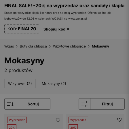
FINAL SALE! -20% na wyprzedaż oraz sandały i klapki
Rabat na wszystkie klapki i sandały oraz na całą wyprzedaż. Oferta ważna dla
klubowiczów do 12.08 w salonach WOJAS i na www.wojas.pl.
FINAL20
KOD:
Skopiuj kod
Wojas
Buty dla chłopca
Wizytowe chłopięce
Mokasyny
Mokasyny
2 produktów
Wizytowe (2)
Mokasyny (2)
Sortuj
Filtruj
Wyprzedaż
Wyprzedaż
20%
20%