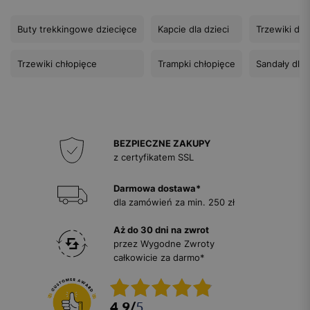
Buty trekkingowe dziecięce
Kapcie dla dzieci
Trzewiki dla
Trzewiki chłopięce
Trampki chłopięce
Sandały dla
BEZPIECZNE ZAKUPY
z certyfikatem SSL
Darmowa dostawa*
dla zamówień za min. 250 zł
Aż do 30 dni na zwrot
przez Wygodne Zwroty
całkowicie za darmo*
4.9
/
5