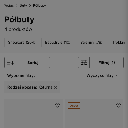
Wojas
Buty
Półbuty
Półbuty
4 produktów
Sneakers (204)
Espadryle (10)
Baleriny (78)
Trekking
Sortuj
Filtruj (1)
Wybrane filtry:
Wyczyść filtry
Rodzaj obcasa:
Koturna
Outlet