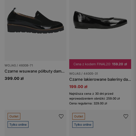
Cena z kodem FINAL20:
159.20 zł
WOJAS / 46008-71
Czarne wsuwane półbuty damskie z łączonych skór
WOJAS / 44005-31
399.00 zł
Czarne lakierowane baleriny damskie
199.00 zł
Najniższa cena z 30 dni przed
wprowadzeniem obniżki: 259.00 zł
Cena regularna: 329.00 zł
Outlet
Outlet
Tylko online
Tylko online