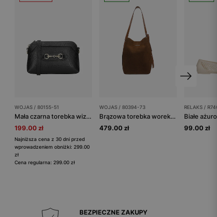
WOJAS / 80155-51
WOJAS / 80394-73
RELAKS / R74
Mała czarna torebka wizytowa ze złotą ozdobą
Brązowa torebka worek z dwoiny welurowej
199.00 zł
479.00 zł
99.00 zł
Najniższa cena z 30 dni przed
wprowadzeniem obniżki: 299.00
zł
Cena regularna: 299.00 zł
BEZPIECZNE ZAKUPY