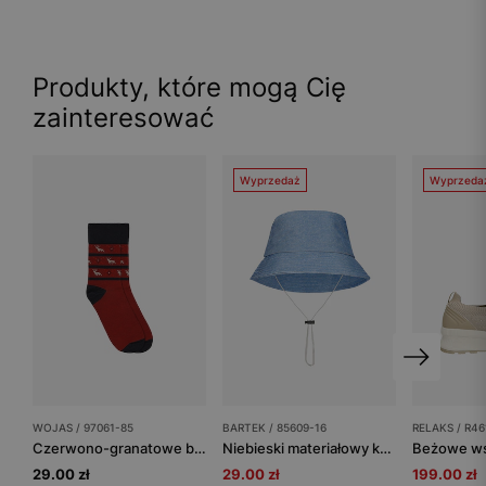
Produkty, które mogą Cię
zainteresować
Wyprzedaż
Wyprzeda
WOJAS / 97061-85
BARTEK / 85609-16
RELAKS / R46
Czerwono-granatowe bawełniane skarpety z motywem świątecznym
Niebieski materiałowy kapelusz dziecięcy BARTEK 85609-16
29.00 zł
29.00 zł
199.00 zł