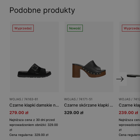
Podobne produkty
Wyprzedaż
Nowość
Wyprzeda
WOJAS / 74163-61
WOJAS / 74171-51
WOJAS / 741
Czarne klapki damskie na platformie
Czarne skórzane klapki na słupku i platformie
279.00 zł
329.00 zł
239.00 zł
Najniższa cena z 30 dni przed
Najniższa cen
wprowadzeniem obniżki: 329.00
wprowadzenie
zł
zł
Cena regularna: 329.00 zł
Cena regularn