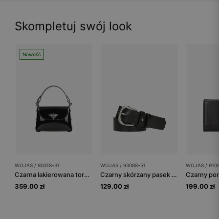
Skompletuj swój look
Nowość
WOJAS / 80318-31
WOJAS / 93088-51
WOJAS / 910
Czarna lakierowana torebka wizytowa z owadem
Czarny skórzany pasek damski ze srebrną klamrą
359.00 zł
129.00 zł
199.00 zł