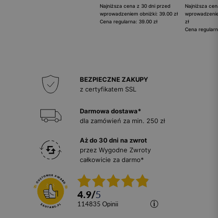
Najniższa cena z 30 dni przed
Najniższa cen
wprowadzeniem obniżki: 39.00 zł
wprowadzenie
Cena regularna: 39.00 zł
zł
Cena regularn
BEZPIECZNE ZAKUPY
z certyfikatem SSL
Darmowa dostawa*
dla zamówień za min. 250 zł
Aż do 30 dni na zwrot
przez Wygodne Zwroty
całkowicie za darmo*
4.9
/
5
114835
opinii