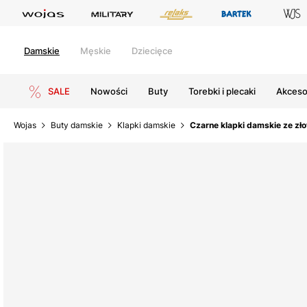
Damskie
Męskie
Dziecięce
SALE
Nowości
Buty
Torebki i plecaki
Akceso
Wojas
Buty damskie
Klapki damskie
Czarne klapki damskie ze zł