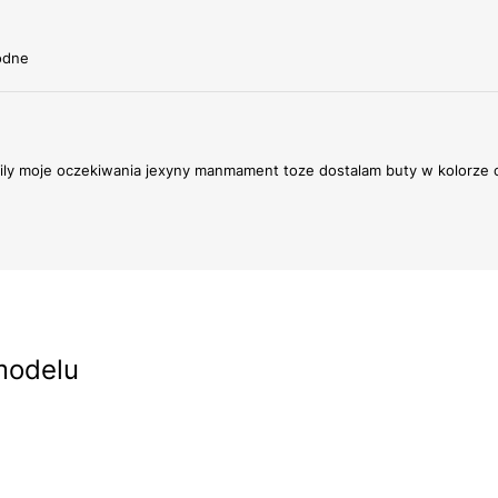
odne
nily moje oczekiwania jexyny manmament toze dostalam buty w kolorze
modelu