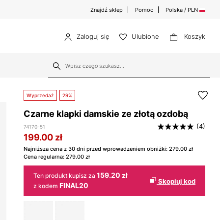
Znajdź sklep
Pomoc
Polska / PLN
Zaloguj się
Ulubione
Koszyk
Wyprzedaż
29%
Czarne klapki damskie ze złotą ozdobą
(4)
74170-51
199.00
zł
Najniższa cena z 30 dni przed wprowadzeniem obniżki:
279.00
zł
Cena regularna:
279.00
zł
159.20 zł
Ten produkt kupisz za
Skopiuj kod
FINAL20
z kodem