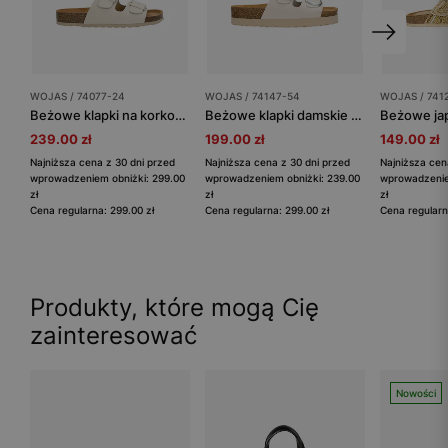
WOJAS / 74077-24
WOJAS / 74147-54
WOJAS / 741
Beżowe klapki na korkowej podeszwie
Beżowe klapki damskie na wysokiej korkowej platformie
239.00 zł
199.00 zł
149.00 zł
Najniższa cena z 30 dni przed
Najniższa cena z 30 dni przed
Najniższa cen
wprowadzeniem obniżki: 299.00
wprowadzeniem obniżki: 239.00
wprowadzenie
zł
zł
zł
Cena regularna: 299.00 zł
Cena regularna: 299.00 zł
Cena regularn
Produkty, które mogą Cię
zainteresować
Nowości