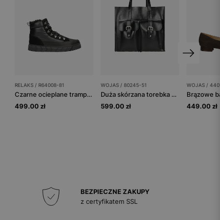
RELAKS / R64008-81
WOJAS / 80245-51
WOJAS / 440
Czarne ocieplane trampki damskie RELAKS
Duża skórzana torebka damska w kolorze czarnym
499.00 zł
599.00 zł
449.00 zł
BEZPIECZNE ZAKUPY
z certyfikatem SSL