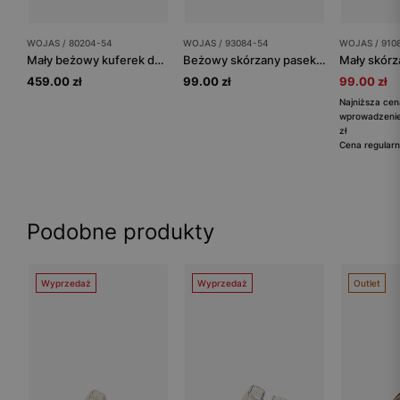
WOJAS / 80204-54
WOJAS / 93084-54
WOJAS / 910
Mały beżowy kuferek damski ze skóry licowej
Beżowy skórzany pasek ze złotą klamrą
459.00 zł
99.00 zł
99.00 zł
Najniższa cen
wprowadzenie
zł
Cena regularn
Podobne produkty
Wyprzedaż
Wyprzedaż
Outlet