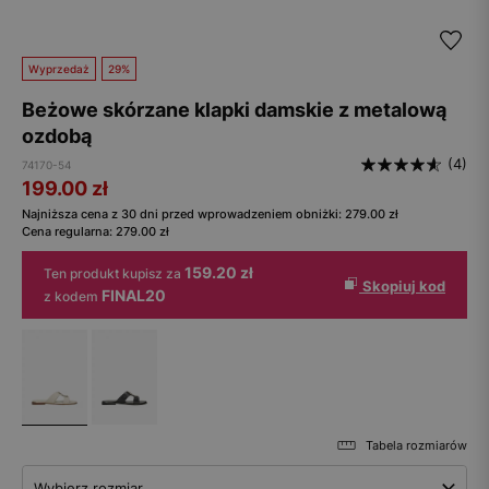
Wyprzedaż
29%
Beżowe skórzane klapki damskie z metalową
ozdobą
(4)
74170-54
199.00
zł
Najniższa cena z 30 dni przed wprowadzeniem obniżki:
279.00
zł
Cena regularna:
279.00
zł
159.20 zł
Ten produkt kupisz za
Skopiuj kod
FINAL20
z kodem
Tabela rozmiarów
Wybierz rozmiar