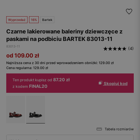
Wyprzedaż
16%
Bartek
Czarne lakierowane baleriny dziewczęce z
paskami na podbiciu BARTEK 83013-11
83013-11
(4)
od 109.00
zł
Najniższa cena z 30 dni przed wprowadzeniem obniżki:
129.00
zł
Cena regularna:
129.00
zł
87.20 zł
Ten produkt kupisz od
Skopiuj kod
FINAL20
z kodem
Tabela rozmiarów