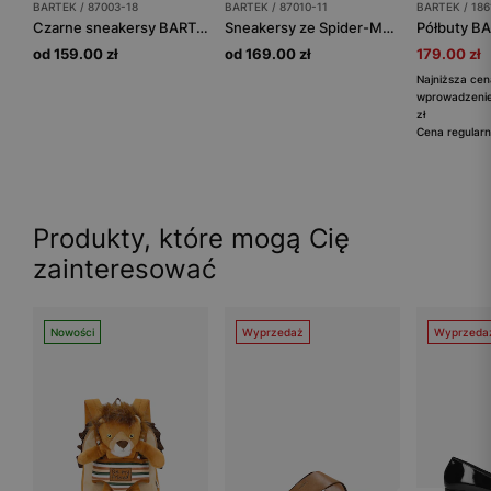
BARTEK / 87003-18
BARTEK / 87010-11
BARTEK / 186
Czarne sneakersy BARTEK z neonowymi zielonymi wstawkami 87003-18
Sneakersy ze Spider-Manem i świecącą podeszwą BARTEK 87010-11
od 159.00 zł
od 169.00 zł
179.00 zł
Najniższa cen
wprowadzenie
zł
Cena regularn
Produkty, które mogą Cię
zainteresować
Nowości
Wyprzedaż
Wyprzeda