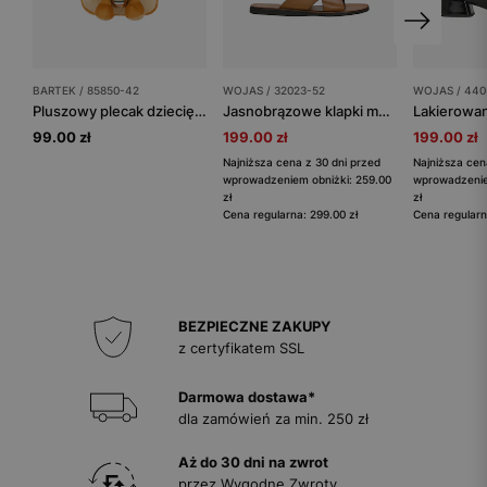
BARTEK / 85850-42
WOJAS / 32023-52
WOJAS / 440
Pluszowy plecak dziecięcy 2w1 z maskotką lwa BARTEK 85850-42
Jasnobrązowe klapki męskie z krzyżującymi się paskami
99.00 zł
199.00 zł
199.00 zł
Najniższa cena z 30 dni przed
Najniższa cen
wprowadzeniem obniżki: 259.00
wprowadzenie
zł
zł
Cena regularna: 299.00 zł
Cena regularn
BEZPIECZNE ZAKUPY
z certyfikatem SSL
Darmowa dostawa*
dla zamówień za min. 250 zł
Aż do 30 dni na zwrot
przez Wygodne Zwroty