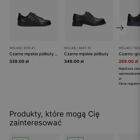
WOJAS / 878-41
WOJAS / 6041-51
WOJAS / 102
Czarne męskie półbuty koszarowe
Czarne męskie półbuty
329.00 zł
349.00 zł
299.00 zł
Najniższa cen
wprowadzenie
zł
Cena regularn
Produkty, które mogą Cię
zainteresować