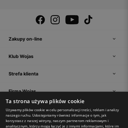
Zakupy on-line
Klub Wojas
Strefa klienta
Firma Wojas
Ta strona używa plików cookie
Porady
Używamy plików cookie w celu personalizacji treści, reklam i analizy
naszego ruchu. Udostępniamy również informacje o tym, jak
korzystasz z naszej witryny, naszym partnerom reklamowym i
analitycznym, którzy mogą łączyć je z innymi informacjami, które im