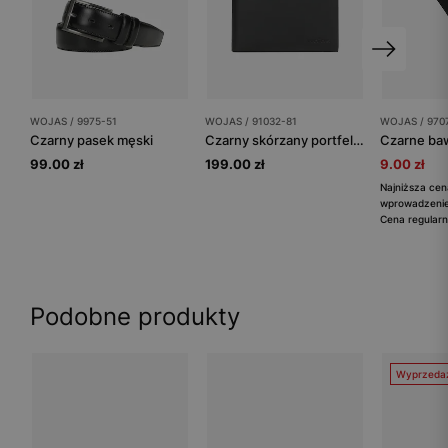
WOJAS / 9975-51
WOJAS / 91032-81
WOJAS / 970
Czarny pasek męski
Czarny skórzany portfel męski poziomy
99.00 zł
199.00 zł
9.00 zł
Najniższa cen
wprowadzeniem
Cena regularn
Podobne produkty
Wyprzeda