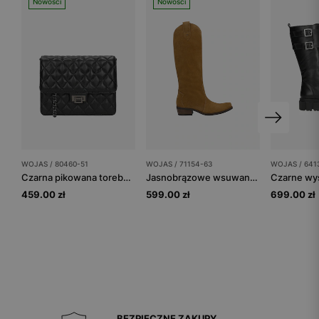
Nowości
Nowości
WOJAS / 80460-51
WOJAS / 71154-63
WOJAS / 641
Czarna pikowana torebka wizytowa ze skóry
Jasnobrązowe wsuwane kowbojki damskie
459.00 zł
599.00 zł
699.00 zł
BEZPIECZNE ZAKUPY