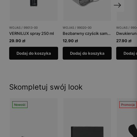
WOJAS / 99013-00
WOJAS / 99020-00
WOJAS / 990
VERNILUX spray 250 ml
Bezbarwny czyścik samo-nabłyszczający
29.90 zł
12.90 zł
27.90 zł
Dodaj do koszyka
Dodaj do koszyka
Dodaj 
Skompletuj swój look
Nowość
Promocja