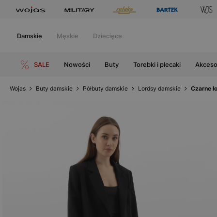
Damskie
Męskie
Dziecięce
SALE
Nowości
Buty
Torebki i plecaki
Akceso
Wojas
Buty damskie
Półbuty damskie
Lordsy damskie
Czarne l