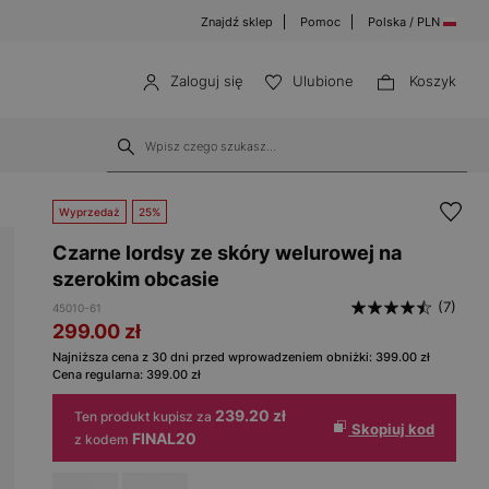
Znajdź sklep
Pomoc
Polska / PLN
Zaloguj się
Ulubione
Koszyk
Wyprzedaż
25%
Czarne lordsy ze skóry welurowej na
szerokim obcasie
(7)
45010-61
299.00
zł
Najniższa cena z 30 dni przed wprowadzeniem obniżki:
399.00
zł
Cena regularna:
399.00
zł
239.20 zł
Ten produkt kupisz za
Skopiuj kod
FINAL20
z kodem