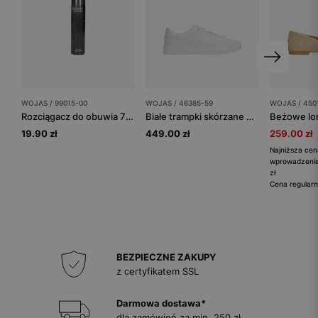
WOJAS / 99015-00
WOJAS / 46385-59
WOJAS / 450
Rozciągacz do obuwia 75 ml
Białe trampki skórzane na płaskiej podeszwie
19.90 zł
449.00 zł
259.00 zł
Najniższa cen
wprowadzenie
zł
Cena regularn
BEZPIECZNE ZAKUPY
z certyfikatem SSL
Darmowa dostawa*
dla zamówień za min. 250 zł