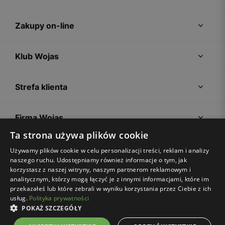
Zakupy on-line
Klub Wojas
Strefa klienta
Firma Wojas
Ta strona używa plików cookie
Porady
Używamy plików cookie w celu personalizacji treści, reklam i analizy
naszego ruchu. Udostępniamy również informacje o tym, jak
korzystasz z naszej witryny, naszym partnerom reklamowym i
analitycznym, którzy mogą łączyć je z innymi informacjami, które im
przekazałeś lub które zebrali w wyniku korzystania przez Ciebie z ich
usług.
Polityka prywatności
POKAŻ SZCZEGÓŁY
Regulamin sklepu
Polityka prywatności
Ustawienia plików cookies