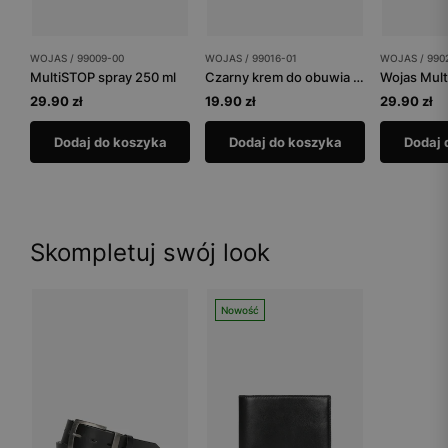
WOJAS / 99009-00
WOJAS / 99016-01
WOJAS / 990
MultiSTOP spray 250 ml
Czarny krem do obuwia tuba 75 ml
Wojas Mult
29.90 zł
19.90 zł
29.90 zł
Dodaj do koszyka
Dodaj do koszyka
Dodaj 
Skompletuj swój look
Nowość