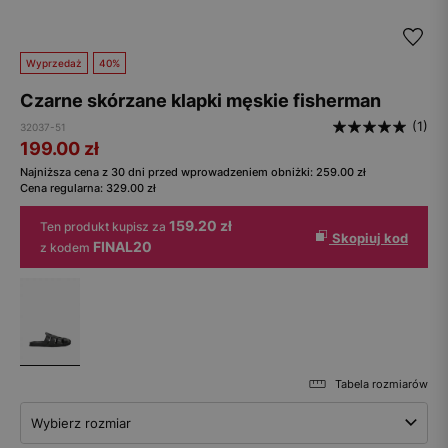
Wyprzedaż
40%
Czarne skórzane klapki męskie fisherman
(1)
32037-51
199.00
zł
Najniższa cena z 30 dni przed wprowadzeniem obniżki:
259.00
zł
Cena regularna:
329.00
zł
159.20 zł
Ten produkt kupisz za
Skopiuj kod
FINAL20
z kodem
Tabela rozmiarów
Wybierz rozmiar