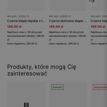
WOJAS / 32033-21
WOJAS / 32029-51
WOJAS / 320
Czarne klapki męskie z trzema klamrami
Czarne skórzane klapki męskie z przeplatanymi paskami
149.00 zł
149.00 zł
199.00 zł
Najniższa cena z 30 dni przed
Najniższa cena z 30 dni przed
Najniższa cen
wprowadzeniem obniżki: 199.00
wprowadzeniem obniżki: 199.00
wprowadzenie
zł
zł
zł
Cena regularna: 299.00 zł
Cena regularna: 299.00 zł
Cena regularn
Produkty, które mogą Cię
zainteresować
Nowości
Wyprzeda