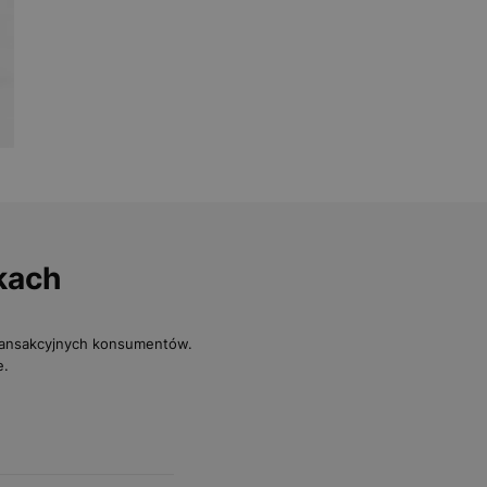
kach
transakcyjnych konsumentów.
e.