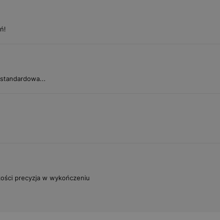
ń!
standardowa...
kości precyzja w wykończeniu