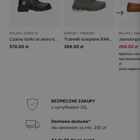
WOJAS / 55362-51
BARTEK / 11654005
WOJAS / 100
Czarne botki ze skóry licowej z lakierowanym zapiętkiem
Trzewiki ocieplane BARTEK 11654005, szary
579.00 zł
299.00 zł
299.00 zł
Najniższa cen
wprowadzenie
zł
Cena regularn
BEZPIECZNE ZAKUPY
z certyfikatem SSL
Darmowa dostawa*
dla zamówień za min. 250 zł