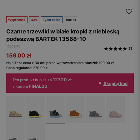
Wyprzedaż
43%
Tylko online
Bartek
Czarne trzewiki w białe kropki z niebieską
podeszwą BARTEK 13568-10
13568-10
(1)
159.00
zł
Najniższa cena z 30 dni przed wprowadzeniem obniżki:
199.00
zł
Cena regularna:
279.00
zł
127.20 zł
Ten produkt kupisz za
Skopiuj kod
FINAL20
z kodem