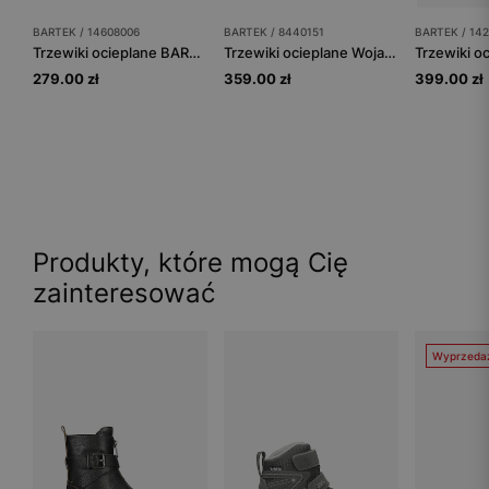
BARTEK / 14608006
BARTEK / 8440151
BARTEK / 14
Trzewiki ocieplane BARTEK 14608006, dla dziewcząt, czarny
Trzewiki ocieplane Wojas x Bartek 8440151, dla dziewcząt, czarny
279.00 zł
359.00 zł
399.00 zł
Produkty, które mogą Cię
zainteresować
Wyprzeda