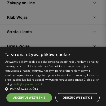
Zakupy on-line
Klub Wojas
Strefa klienta
Firma Wojas
Ta strona używa plików cookie
Porady
Używamy plików cookie w celu personalizacji treści, reklam i analizy
naszego ruchu. Udostępniamy również informacje o tym, jak
korzystasz z naszej witryny, naszym partnerom reklamowym i
analitycznym, którzy mogą łączyć je z innymi informacjami, które im
przekazałeś lub które zebrali w wyniku korzystania przez Ciebie z ich
usług.
Polityka prywatności
POKAŻ SZCZEGÓŁY
Regulamin sklepu
Polityka prywatności
Ustawienia plików cookies
AKCEPTUJ WSZYSTKIE
ODRZUĆ WSZYSTKIE
© Wojas 2026