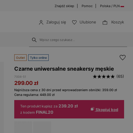
Znajdź sklep
Pomoc
Polska / PLN
Zaloguj się
Ulubione
Koszyk
Outlet
Tylko online
Czarne uniwersalne sneakersy męskie
(65)
7004-51
299.00
zł
Najniższa cena z 30 dni przed wprowadzeniem obniżki:
359.00
zł
Cena regularna:
449.00
zł
239.20 zł
Ten produkt kupisz za
Skopiuj kod
FINAL20
z kodem