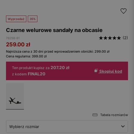
Wyprzedaż
35%
Czarne welurowe sandały na obcasie
(2)
76258-61
259.00
zł
Najniższa cena z 30 dni przed wprowadzeniem obniżki:
299.00
zł
Cena regularna:
399.00
zł
207.20 zł
Ten produkt kupisz za
Skopiuj kod
FINAL20
z kodem
Tabela rozmiarów
Wybierz rozmiar