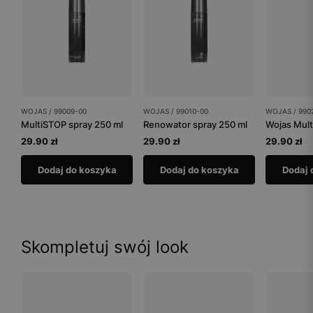
WOJAS / 99009-00
WOJAS / 99010-00
WOJAS / 990
MultiSTOP spray 250 ml
Renowator spray 250 ml
Wojas Mult
29.90 zł
29.90 zł
29.90 zł
Dodaj do koszyka
Dodaj do koszyka
Dodaj 
Skompletuj swój look