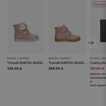
Wyprzeda
BARTEK / 8400855
BARTEK / 8400955
RELAKS / R91
Trzewiki BARTEK 84008-55, dla dziewcząt, różowe
Trzewiki BARTEK 84009-55, dla dziewcząt, różowe
329.00 zł
299.00 zł
129.00 zł
Najniższa cen
wprowadzenie
zł
Cena regularn