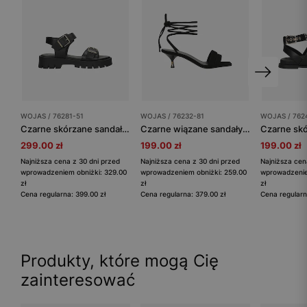
WOJAS / 76281-51
WOJAS / 76232-81
WOJAS / 762
Czarne skórzane sandały damskie
Czarne wiązane sandały na niskim obcasie
299.00 zł
199.00 zł
199.00 zł
Najniższa cena z 30 dni przed
Najniższa cena z 30 dni przed
Najniższa cen
wprowadzeniem obniżki: 329.00
wprowadzeniem obniżki: 259.00
wprowadzenie
zł
zł
zł
Cena regularna: 399.00 zł
Cena regularna: 379.00 zł
Cena regularn
Produkty, które mogą Cię
zainteresować