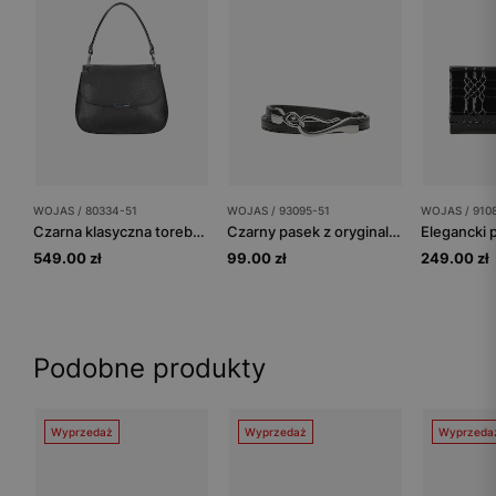
WOJAS / 80334-51
WOJAS / 93095-51
WOJAS / 910
Czarna klasyczna torebka damska ze skóry
Czarny pasek z oryginalną klamrą
549.00 zł
99.00 zł
249.00 zł
Podobne produkty
Wyprzedaż
Wyprzedaż
Wyprzeda