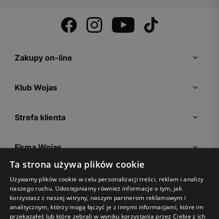
Zakupy on-line
Klub Wojas
Strefa klienta
Firma Wojas
Ta strona używa plików cookie
Porady
Używamy plików cookie w celu personalizacji treści, reklam i analizy
naszego ruchu. Udostępniamy również informacje o tym, jak
korzystasz z naszej witryny, naszym partnerom reklamowym i
analitycznym, którzy mogą łączyć je z innymi informacjami, które im
przekazałeś lub które zebrali w wyniku korzystania przez Ciebie z ich