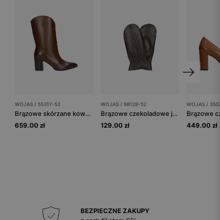
WOJAS / 55317-52
WOJAS / 98128-52
WOJAS / 350
Brązowe skórzane kowbojki damskie na obcasie
Brązowe czekoladowe jednopalcowe rękawiczki damskie
659.00 zł
129.00 zł
449.00 zł
BEZPIECZNE ZAKUPY