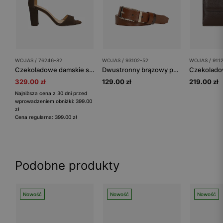
WOJAS / 76246-82
WOJAS / 93102-52
WOJAS / 911
Czekoladowe damskie sandały na słupku
Dwustronny brązowy pasek damski ze skóry licowej ze złotą klamrą
329.00 zł
129.00 zł
219.00 zł
Najniższa cena z 30 dni przed
wprowadzeniem obniżki: 399.00
zł
Cena regularna: 399.00 zł
Podobne produkty
Nowość
Nowość
Nowość