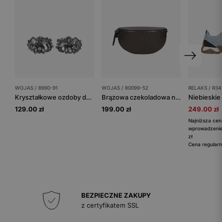
WOJAS / 8990-91
WOJAS / 80099-52
RELAKS / R34
Kryształkowe ozdoby do obuwia
Brązowa czekoladowa nerka damska ze skóry licowej
129.00 zł
199.00 zł
249.00 zł
Najniższa cen
wprowadzenie
zł
Cena regularn
BEZPIECZNE ZAKUPY
z certyfikatem SSL