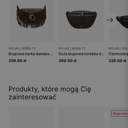
WOJAS / 80089-72
WOJAS / 80298-72
WOJAS / 804
Brązowa nerka damska z frędzlami
Duża brązowa torebka damska typu nerka
359.00 zł
399.00 zł
329.00 zł
Produkty, które mogą Cię
zainteresować
Wyprzeda