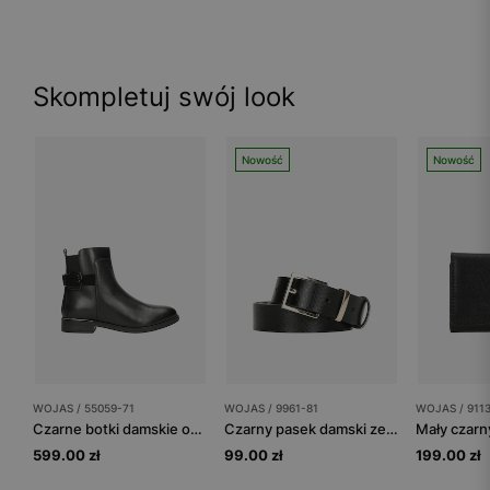
Skompletuj swój look
Nowość
Nowość
WOJAS / 55059-71
WOJAS / 9961-81
WOJAS / 911
Czarne botki damskie ocieplane skórą owczą
Czarny pasek damski ze złotą klamrą
599.00 zł
99.00 zł
199.00 zł