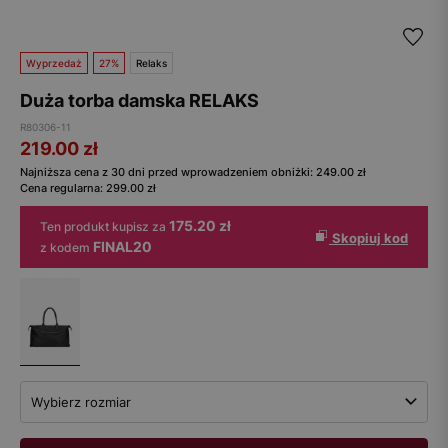
Wyprzedaż
27%
Relaks
Duża torba damska RELAKS
R80306-11
219.00
zł
Najniższa cena z 30 dni przed wprowadzeniem obniżki:
249.00
zł
Cena regularna:
299.00
zł
175.20 zł
Ten produkt kupisz za
Skopiuj kod
FINAL20
z kodem
Wybierz rozmiar