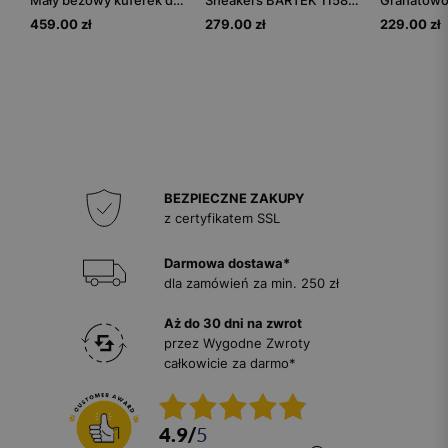
Mały beżowy kuferek damski ze skóry licowej
Sneakers BARTEK 11583005, dla chłopców, granatowo-szary
459.00 zł
279.00 zł
229.00 zł
BEZPIECZNE ZAKUPY
z certyfikatem SSL
Darmowa dostawa*
dla zamówień za min. 250 zł
Aż do 30 dni na zwrot
przez Wygodne Zwroty
całkowicie za darmo*
4.9
/
5