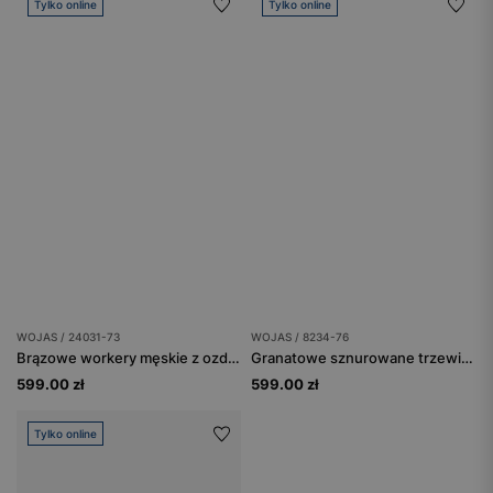
Tylko online
Tylko online
WOJAS / 24031-73
WOJAS / 8234-76
Brązowe workery męskie z ozdobną pikowaną cholewką
Granatowe sznurowane trzewiki męskie
599.00 zł
599.00 zł
Tylko online