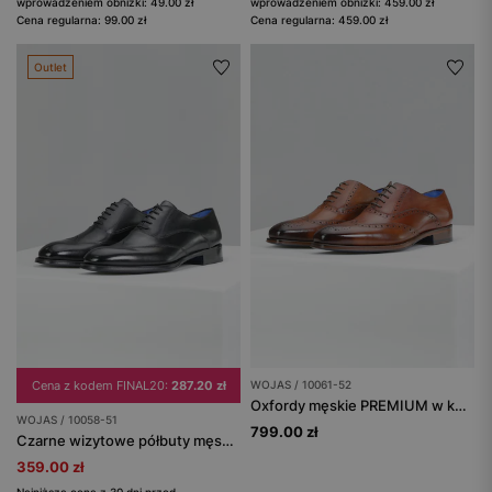
wprowadzeniem obniżki: 49.00 zł
wprowadzeniem obniżki: 459.00 zł
Cena regularna: 99.00 zł
Cena regularna: 459.00 zł
Outlet
Cena z kodem FINAL20:
287.20 zł
WOJAS / 10061-52
Oxfordy męskie PREMIUM w kolorze jasnego brązu
WOJAS / 10058-51
799.00 zł
Czarne wizytowe półbuty męskie ze skórzaną podeszwą - linia PREMIUM
359.00 zł
Najniższa cena z 30 dni przed