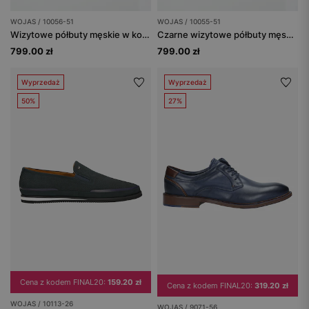
WOJAS / 10056-51
WOJAS / 10055-51
Wizytowe półbuty męskie w kolorze czarnym - linia PREMIUM
Czarne wizytowe półbuty męskie z linii PREMIUM
799.00 zł
799.00 zł
Wyprzedaż
Wyprzedaż
50%
27%
Cena z kodem FINAL20:
159.20 zł
Cena z kodem FINAL20:
319.20 zł
WOJAS / 10113-26
WOJAS / 9071-56