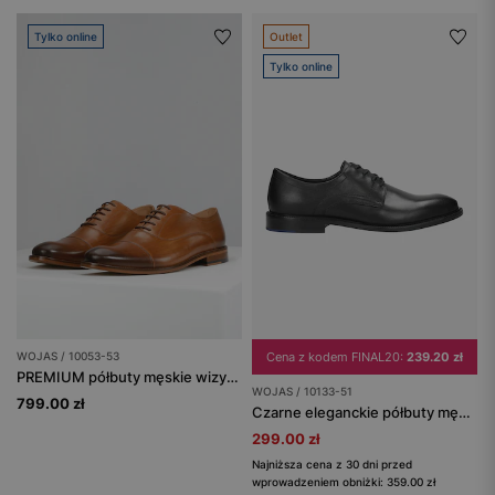
Tylko online
Outlet
Tylko online
WOJAS / 10053-53
Cena z kodem FINAL20:
239.20 zł
PREMIUM półbuty męskie wizytowe ze skórzaną podeszwą
WOJAS / 10133-51
799.00 zł
Czarne eleganckie półbuty męskie sznurowane
299.00 zł
Najniższa cena z 30 dni przed
wprowadzeniem obniżki: 359.00 zł