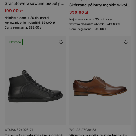
Granatowe wsuwane półbuty męskie z nubuku
Skórzane półbuty męskie w kolorze granatowym
199.00 zł
399.00 zł
Najniższa cena z 30 dni przed
Najniższa cena z 30 dni przed
wprowadzeniem obniżki: 259.00 zł
wprowadzeniem obniżki: 549.00 zł
Cena regularna: 399.00 zł
Cena regularna: 549.00 zł
Nowość
WOJAS / 24026-71
WOJAS / 7030-53
Czarne trampki męskie z ozdobnymi tłoczonymi elementami
Wizytowe półbuty męskie w kolorze jasnego brązu