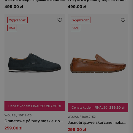
499.00 zł
499.00 zł
Wyprzedaż
Wyprzedaż
35%
25%
Cena z kodem FINAL20:
207.20 zł
Cena z kodem FINAL20:
239.20 zł
WOJAS / 10112-26
WOJAS / 10047-52
Granatowe półbuty męskie z ozdobnie tłoczoną skórą nubukową
Jasnobrązowe skórzane mokasyny męskie
259.00 zł
299.00 zł