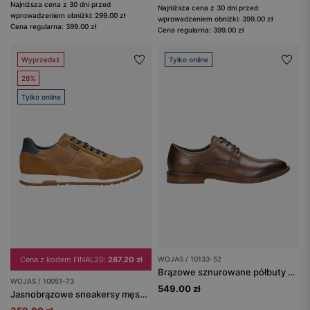
Najniższa cena z 30 dni przed
Najniższa cena z 30 dni przed
wprowadzeniem obniżki: 299.00 zł
wprowadzeniem obniżki: 399.00 zł
Cena regularna: 399.00 zł
Cena regularna: 399.00 zł
Wyprzedaż
Tylko online
28%
Tylko online
Cena z kodem FINAL20:
287.20 zł
WOJAS / 10133-52
Brązowe sznurowane półbuty męskie ze skóry licowej
WOJAS / 10051-73
549.00 zł
Jasnobrązowe sneakersy męskie z granatowymi akcentami