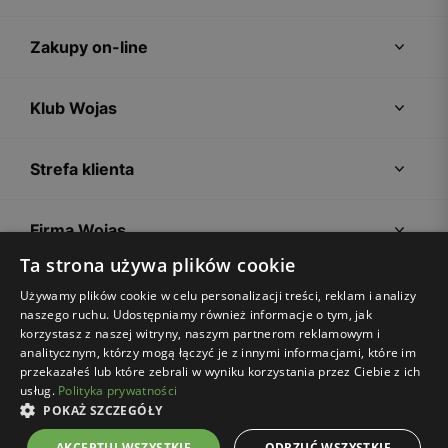
Zakupy on-line
Klub Wojas
Strefa klienta
Firma Wojas
Ta strona używa plików cookie
Porady
Używamy plików cookie w celu personalizacji treści, reklam i analizy
naszego ruchu. Udostępniamy również informacje o tym, jak
korzystasz z naszej witryny, naszym partnerom reklamowym i
analitycznym, którzy mogą łączyć je z innymi informacjami, które im
przekazałeś lub które zebrali w wyniku korzystania przez Ciebie z ich
usług.
Polityka prywatności
POKAŻ SZCZEGÓŁY
Regulamin sklepu
Polityka prywatności
Ustawienia plików cookies
AKCEPTUJ WSZYSTKIE
ODRZUĆ WSZYSTKIE