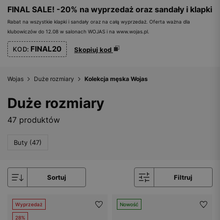
FINAL SALE! -20% na wyprzedaż oraz sandały i klapki
Rabat na wszystkie klapki i sandały oraz na całą wyprzedaż. Oferta ważna dla
klubowiczów do 12.08 w salonach WOJAS i na www.wojas.pl.
FINAL20
KOD:
Skopiuj kod
Wojas
Duże rozmiary
Kolekcja męska Wojas
Duże rozmiary
47 produktów
Buty (47)
Sortuj
Filtruj
Wyprzedaż
Nowość
28%