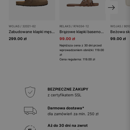
WOJAS / 32021-62
RELAKS / R74034-12
WOJAS / 801
Zabudowane klapki męskie na korku
Brązowe klapki basenowe RELAKS
299.00 zł
99.00 zł
99.00 zł
Najniższa cena z 30 dni przed
wprowadzeniem obniżki: 119.00
zł
Cena regularna: 119.00 zł
BEZPIECZNE ZAKUPY
z certyfikatem SSL
Darmowa dostawa*
dla zamówień za min. 250 zł
Aż do 30 dni na zwrot