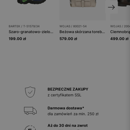
BARTEK / T-51579/34
WOJAS / 80021-54
WOJAS / 200
Szaro-granatowo-zielone zimowe trzewiki BARTEK T-51579/34
Beżowa skórzana torebka plecak 2w1
199.00 zł
579.00 zł
499.00 zł
BEZPIECZNE ZAKUPY
z certyfikatem SSL
Darmowa dostawa*
dla zamówień za min. 250 zł
Aż do 30 dni na zwrot