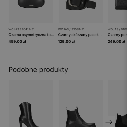
WOJAS / 80411-51
WOJAS / 93088-51
WOJAS / 910
Czarna asymetryczna torebka bagietka skórzana
Czarny skórzany pasek damski ze srebrną klamrą
459.00 zł
129.00 zł
249.00 zł
Podobne produkty