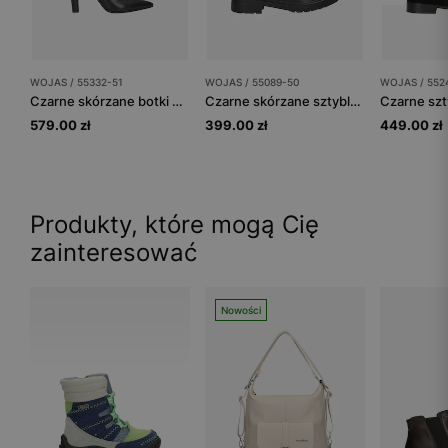
WOJAS / 55332-51
WOJAS / 55089-50
WOJAS / 552
Czarne skórzane botki nad kostkę na wysokim słupku
Czarne skórzane sztyblety damskie z linii Code30
579.00 zł
399.00 zł
449.00 zł
Produkty, które mogą Cię
zainteresować
Nowości