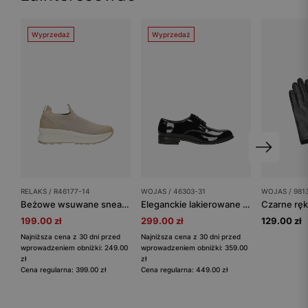
Wyprzedaż
Wyprzedaż
RELAKS / R46177-14
WOJAS / 46303-31
WOJAS / 981
Beżowe wsuwane sneakersy RELAKS z kryształkami
Eleganckie lakierowane półbuty damskie
199.00 zł
299.00 zł
129.00 zł
Najniższa cena z 30 dni przed
Najniższa cena z 30 dni przed
wprowadzeniem obniżki: 249.00
wprowadzeniem obniżki: 359.00
zł
zł
Cena regularna: 399.00 zł
Cena regularna: 449.00 zł