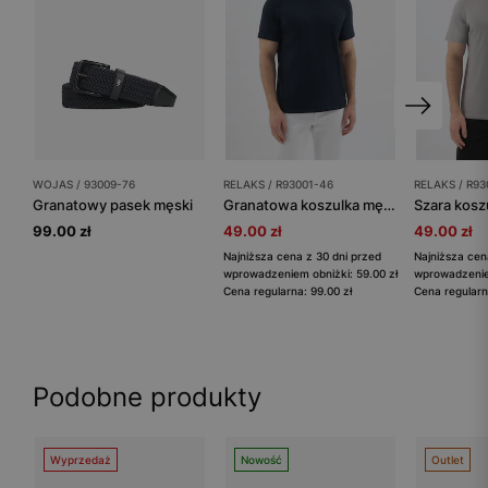
WOJAS / 93009-76
RELAKS / R93001-46
RELAKS / R93
Granatowy pasek męski
Granatowa koszulka męska bawełniana RELAKS
99.00 zł
49.00 zł
49.00 zł
Najniższa cena z 30 dni przed
Najniższa cen
wprowadzeniem obniżki: 59.00 zł
wprowadzeniem
Cena regularna: 99.00 zł
Cena regularn
Podobne produkty
Wyprzedaż
Nowość
Outlet