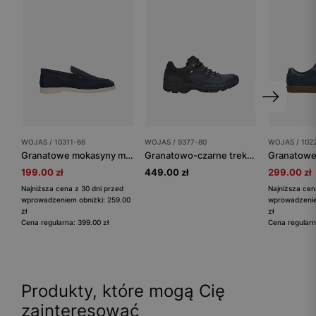
WOJAS / 10311-66
WOJAS / 9377-80
WOJAS / 102
Granatowe mokasyny męskie
Granatowo-czarne trekkingi męskie z dzianiną dystansową
199.00 zł
449.00 zł
299.00 zł
Najniższa cena z 30 dni przed
Najniższa cen
wprowadzeniem obniżki: 259.00
wprowadzenie
zł
zł
Cena regularna: 399.00 zł
Cena regularn
Produkty, które mogą Cię
zainteresować