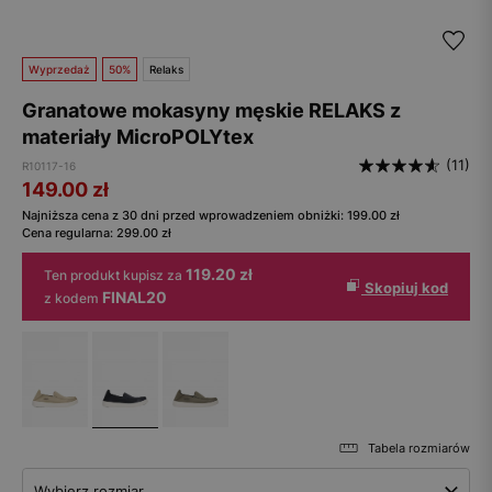
Wyprzedaż
50%
Relaks
Granatowe mokasyny męskie RELAKS z
materiały MicroPOLYtex
(11)
R10117-16
149.00
zł
Najniższa cena z 30 dni przed wprowadzeniem obniżki:
199.00
zł
Cena regularna:
299.00
zł
119.20 zł
Ten produkt kupisz za
Skopiuj kod
FINAL20
z kodem
Tabela rozmiarów
Wybierz rozmiar