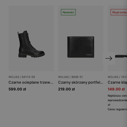
Nowości
Wyprzeda
WOJAS / 64113-59
WOJAS / 8938-51
WOJAS / 741
Czarne ocieplane trzewiki damskie ze skóry licowej
Czarny skórzany portfel męski z metalowym logo
599.00 zł
219.00 zł
149.00 zł
Najniższa cen
wprowadzenie
zł
Cena regularn