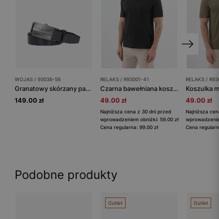
WOJAS / 93038-56
RELAKS / R93001-41
RELAKS / R93
Granatowy skórzany pasek męski z metalową klamrą
Czarna bawełniana koszulka męska RELAKS
149.00 zł
49.00 zł
49.00 zł
Najniższa cena z 30 dni przed
Najniższa cen
wprowadzeniem obniżki: 59.00 zł
wprowadzeniem
Cena regularna: 99.00 zł
Cena regularn
Podobne produkty
Outlet
Outlet