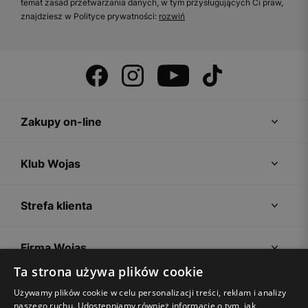
temat zasad przetwarzania danych, w tym przysługujących Ci praw,
znajdziesz w Polityce prywatności:
rozwiń
Zakupy on-line
Klub Wojas
Strefa klienta
Firma Wojas
Ta strona używa plików cookie
Porady
Używamy plików cookie w celu personalizacji treści, reklam i analizy
naszego ruchu. Udostępniamy również informacje o tym, jak