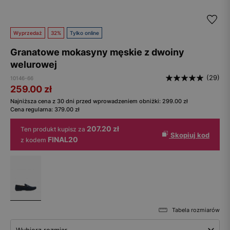
Wyprzedaż
32%
Tylko online
Granatowe mokasyny męskie z dwoiny
welurowej
(29)
10146-66
259.00
zł
Najniższa cena z 30 dni przed wprowadzeniem obniżki:
299.00
zł
Cena regularna:
379.00
zł
207.20 zł
Ten produkt kupisz za
Skopiuj kod
FINAL20
z kodem
Tabela rozmiarów
Wybierz rozmiar