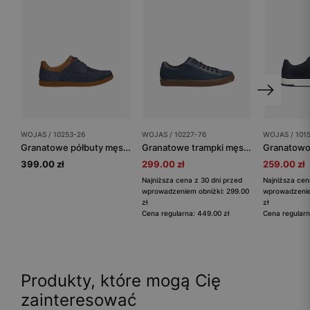
WOJAS / 10253-26
WOJAS / 10227-76
WOJAS / 101
Granatowe półbuty męskie z nubuku z brązowymi wstawkami
Granatowe trampki męskie na brązowej podeszwie
399.00 zł
299.00 zł
259.00 zł
Najniższa cena z 30 dni przed
Najniższa cen
wprowadzeniem obniżki: 299.00
wprowadzenie
zł
zł
Cena regularna: 449.00 zł
Cena regularn
Produkty, które mogą Cię
zainteresować