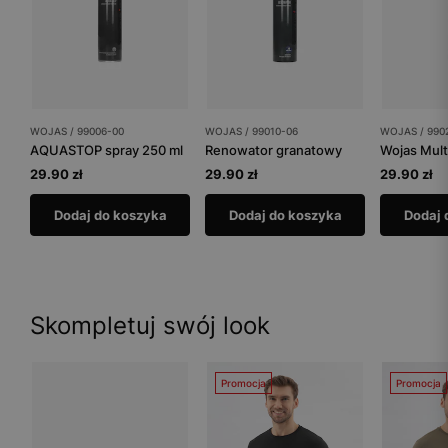
WOJAS / 99006-00
WOJAS / 99010-06
WOJAS / 990
AQUASTOP spray 250 ml
Renowator granatowy
Wojas Mult
29.90 zł
29.90 zł
29.90 zł
Dodaj do koszyka
Dodaj do koszyka
Dodaj 
Skompletuj swój look
Promocja
Promocja