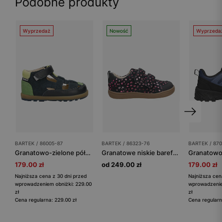
Podobne produkty
Wyprzedaż
Nowość
Wyprzeda
BARTEK / 86005-87
BARTEK / 86323-76
BARTEK / 870
Granatowo-zielone półbuty dziecięce z wycięciami BARTEK 86005-87
Granatowe niskie barefooty dziewczęce z aplikacją w serduszka BARTEK 86323-76
179.00 zł
od 249.00 zł
179.00 zł
Najniższa cena z 30 dni przed
Najniższa cen
wprowadzeniem obniżki: 229.00
wprowadzenie
zł
zł
Cena regularna: 229.00 zł
Cena regularn