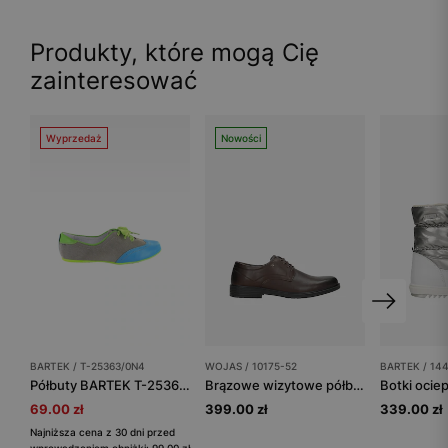
Produkty, które mogą Cię
zainteresować
Wyprzedaż
Nowości
BARTEK / T-25363/0N4
WOJAS / 10175-52
BARTEK / 14
Półbuty BARTEK T-25363/0N4, dla dziewcząt, szaro-turkusowo-zielony
Brązowe wizytowe półbuty męskie ze skóry licowej
69.00 zł
399.00 zł
339.00 zł
Najniższa cena z 30 dni przed