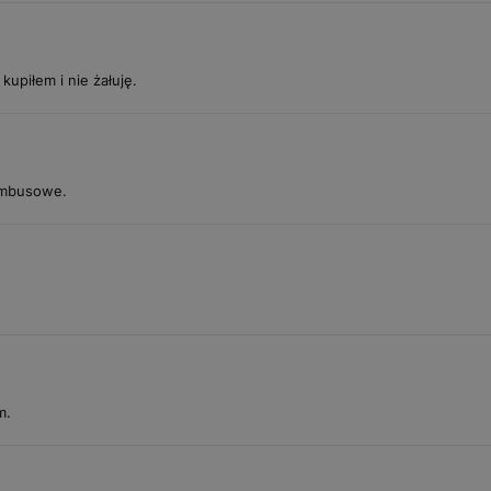
kupiłem i nie żałuję.
ambusowe.
m.