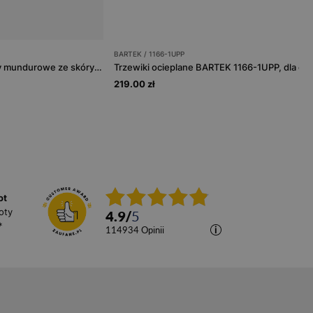
BARTEK / 1166-1UPP
Eleganckie czarne półbuty mundurowe ze skóry pull up
219.00 zł
ot
oty
4.9
/
5
*
114934
opinii