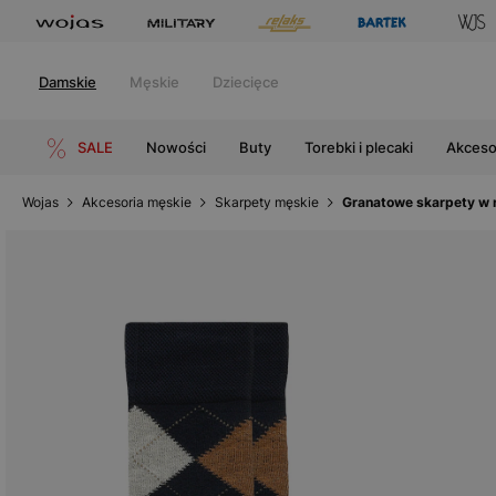
Damskie
Męskie
Dziecięce
SALE
Nowości
Buty
Torebki i plecaki
Akceso
Wojas
Akcesoria męskie
Skarpety męskie
Granatowe skarpety w