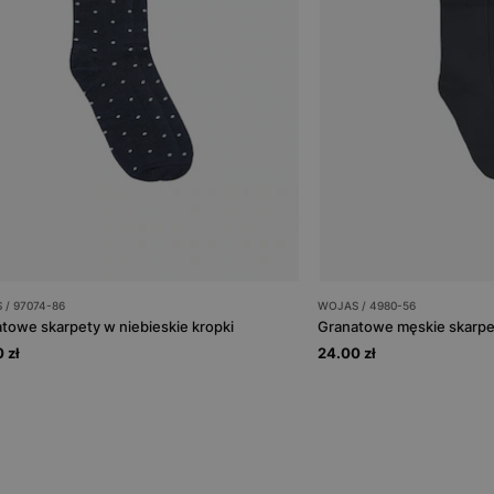
 / 97074-86
WOJAS / 4980-56
towe skarpety w niebieskie kropki
Granatowe męskie skarpe
 zł
24.00 zł