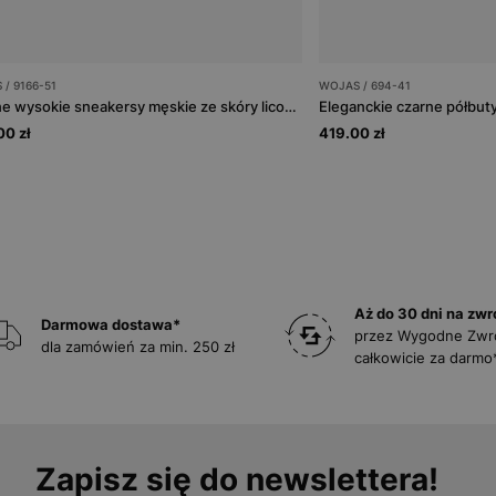
/ 9166-51
WOJAS / 694-41
Czarne wysokie sneakersy męskie ze skóry licowej
0 zł
419.00 zł
Aż do 30 dni na zwr
Darmowa dostawa*
przez Wygodne Zwr
dla zamówień za min. 250 zł
całkowicie za darmo
Zapisz się do newslettera!