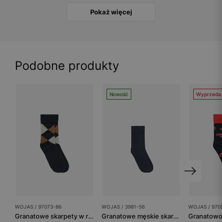
Pokaż więcej
Podobne produkty
Nowość
Wyprzeda
WOJAS / 97073-86
WOJAS / 3981-56
WOJAS / 970
Granatowe skarpety w romby
Granatowe męskie skarpety z włókna bambusowego