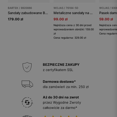
BARTEK / 8920066
WOJAS / 76184-50
WOJAS / 930
Sandały zabudowane BARTEK, 89200-66, dla chłopców niebiesko-popielate
Metaliczne sandały na wysokiej koturnie z ozdobą na pasku
179.00 zł
99.00 zł
59.00 zł
Najniższa cena z 30 dni przed
Najniższa cen
wprowadzeniem obniżki: 159.00
wprowadzeniem
zł
Cena regularn
Cena regularna: 329.00 zł
BEZPIECZNE ZAKUPY
z certyfikatem SSL
Darmowa dostawa*
dla zamówień za min. 250 zł
Aż do 30 dni na zwrot
przez Wygodne Zwroty
całkowicie za darmo*