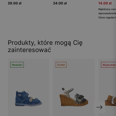
29.00 zł
24.00 zł
14.00 zł
Najniższa cen
wprowadzeniem
Cena regularn
Produkty, które mogą Cię
zainteresować
Nowości
Outlet
Wyprzeda