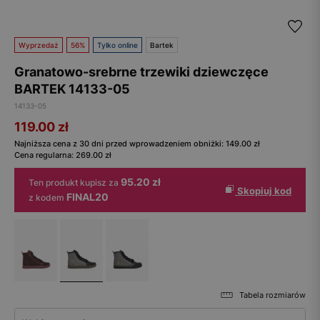
Wyprzedaż
56%
Tylko online
Bartek
Granatowo-srebrne trzewiki dziewczęce
BARTEK 14133-05
14133-05
119.00
zł
Najniższa cena z 30 dni przed wprowadzeniem obniżki:
149.00
zł
Cena regularna:
269.00
zł
95.20 zł
Ten produkt kupisz za
Skopiuj kod
FINAL20
z kodem
Tabela rozmiarów