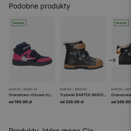
Podobne produkty
Nowość
Nowość
BARTEK / 88000-16
BARTEK / 8800356
BARTEK / 863
Granatowo-różowe trzewiki dla dziewczynki z mikrofibry i materiału tekstylnego BARTEK 88000-16
Trzewiki BARTEK 88003-56, granatowo-brązowe
od 199.00 zł
od 329.00 zł
od 249.00 
Produkty, które mogą Cię