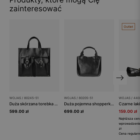
zainteresować
Outlet
WOJAS / 80245-51
WOJAS / 80205-51
WOJAS / 440
Duża skórzana torebka damska w kolorze czarnym
Duża pojemna shopperka damska w kolorze czarnym
599.00 zł
699.00 zł
159.00 zł
Najniższa cen
wprowadzenie
zł
Cena regularn