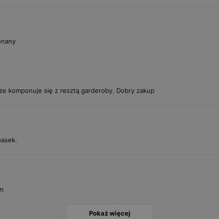
onany
ze komponuje się z resztą garderoby. Dobry zakup
pasek.
am
Pokaż więcej