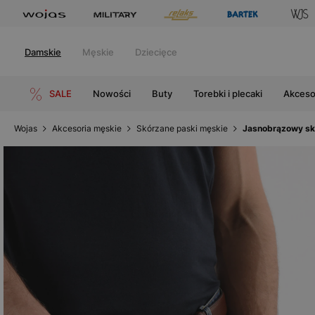
Damskie
Męskie
Dziecięce
SALE
Nowości
Buty
Torebki i plecaki
Akceso
Wojas
Akcesoria męskie
Skórzane paski męskie
Jasnobrązowy sk