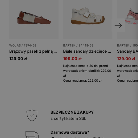
WOJAS / 7974-52
BARTEK / 84418-59
BARTEK / 19
Brązowy pasek z pełną klamrą
Białe sandały dziecięce z zabudowanym przodem BARTEK 84418-59
129.00 zł
199.00 zł
129.00 zł
Najniższa cena z 30 dni przed
Najniższa cen
wprowadzeniem obniżki: 229.00
wprowadzenie
zł
zł
Cena regularna: 229.00 zł
Cena regularn
BEZPIECZNE ZAKUPY
z certyfikatem SSL
Darmowa dostawa*