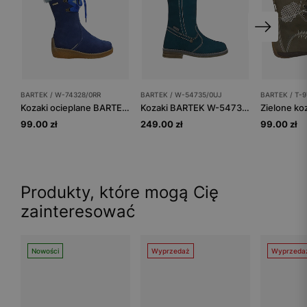
BARTEK / W-74328/0RR
BARTEK / W-54735/0UJ
BARTEK / T-9
Kozaki ocieplane BARTEK W-74328/0RR, dla dziewcząt, niebieski
Kozaki BARTEK W-54735/0UJ w morskim odcieniu z kożuchem
99.00 zł
249.00 zł
99.00 zł
Produkty, które mogą Cię
zainteresować
Nowości
Wyprzedaż
Wyprzeda