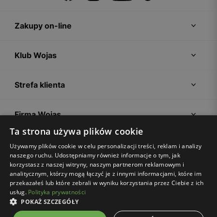
Zakupy on-line
Klub Wojas
Strefa klienta
Firma Wojas
Ta strona używa plików cookie
Porady
Używamy plików cookie w celu personalizacji treści, reklam i analizy
naszego ruchu. Udostępniamy również informacje o tym, jak
korzystasz z naszej witryny, naszym partnerom reklamowym i
analitycznym, którzy mogą łączyć je z innymi informacjami, które im
przekazałeś lub które zebrali w wyniku korzystania przez Ciebie z ich
usług.
Polityka prywatności
POKAŻ SZCZEGÓŁY
Regulamin sklepu
Polityka prywatności
Ustawienia plików cookies