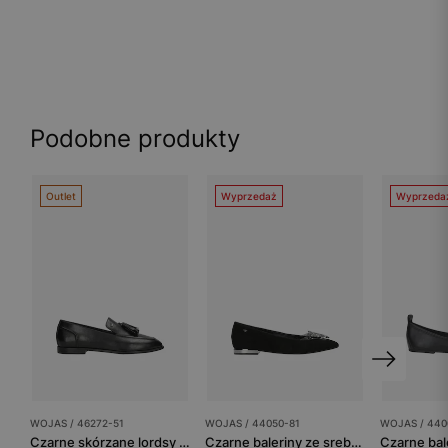
Podobne produkty
Outlet
Wyprzedaż
Wyprzeda
WOJAS / 46272-51
WOJAS / 44050-81
WOJAS / 440
Czarne skórzane lordsy damskie z chwostem
Czarne baleriny ze srebrnymi akcentami i ozdobą w kształcie serca