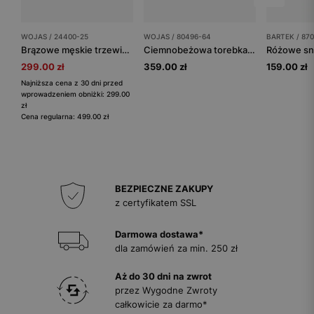
WOJAS / 24400-25
WOJAS / 80496-64
BARTEK / 870
Brązowe męskie trzewiki chukka
Ciemnobeżowa torebka damska z metalową ozdobą
299.00 zł
359.00 zł
159.00 zł
Najniższa cena z 30 dni przed
wprowadzeniem obniżki: 299.00
zł
Cena regularna: 499.00 zł
BEZPIECZNE ZAKUPY
z certyfikatem SSL
Darmowa dostawa*
dla zamówień za min. 250 zł
Aż do 30 dni na zwrot
przez Wygodne Zwroty
całkowicie za darmo*