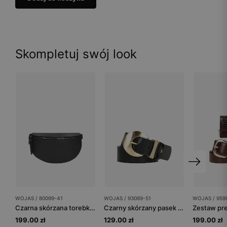
Skompletuj swój look
WOJAS / 80099-41
WOJAS / 93089-51
WOJAS / 959
Czarna skórzana torebka nerka
Czarny skórzany pasek damski z dużą klamrą
199.00 zł
129.00 zł
199.00 zł