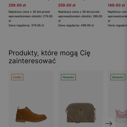
259.00 zł
259.00 zł
149.00 zł
Najniższa cena z 30 dni przed
Najniższa cena z 30 dni przed
Najniższa cen
wprowadzeniem obniżki: 279.00
wprowadzeniem obniżki: 299.00
wprowadzenie
zł
zł
zł
Cena regularna: 379.00 zł
Cena regularna: 499.00 zł
Cena regularn
Produkty, które mogą Cię
zainteresować
Outlet
Nowości
Nowości