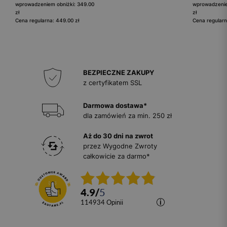
wprowadzeniem obniżki: 349.00
wprowadzenie
zł
zł
Cena regularna: 449.00 zł
Cena regularn
BEZPIECZNE ZAKUPY
z certyfikatem SSL
Darmowa dostawa*
dla zamówień za min. 250 zł
Aż do 30 dni na zwrot
przez Wygodne Zwroty
całkowicie za darmo*
4.9
/
5
114934
opinii