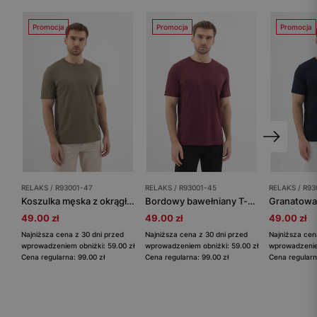
Promocja
Promocja
Promocja
RELAKS / R93001-47
RELAKS / R93001-45
RELAKS / R93
Koszulka męska z okrągłym dekoltem khaki
Bordowy bawełniany T-shirt RELAKS
49.00 zł
49.00 zł
49.00 zł
Najniższa cena z 30 dni przed
Najniższa cena z 30 dni przed
Najniższa cen
wprowadzeniem obniżki: 59.00 zł
wprowadzeniem obniżki: 59.00 zł
wprowadzeniem
Cena regularna: 99.00 zł
Cena regularna: 99.00 zł
Cena regularn