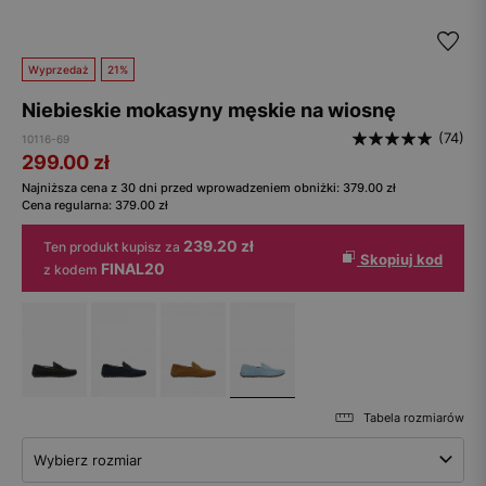
Wyprzedaż
21%
Niebieskie mokasyny męskie na wiosnę
(74)
10116-69
299.00
zł
Najniższa cena z 30 dni przed wprowadzeniem obniżki:
379.00
zł
Cena regularna:
379.00
zł
239.20 zł
Ten produkt kupisz za
Skopiuj kod
FINAL20
z kodem
Tabela rozmiarów
Wybierz rozmiar