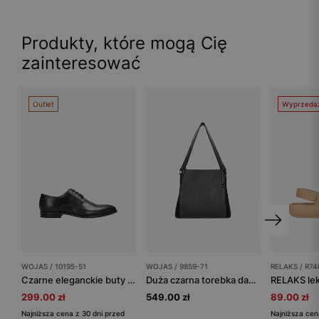
Produkty, które mogą Cię
zainteresować
Outlet
Wyprzeda
WOJAS / 10195-51
WOJAS / 9859-71
RELAKS / R74
Czarne eleganckie buty męskie ze skóry licowej
Duża czarna torebka damska skórzana
299.00 zł
549.00 zł
89.00 zł
Najniższa cena z 30 dni przed
Najniższa cen