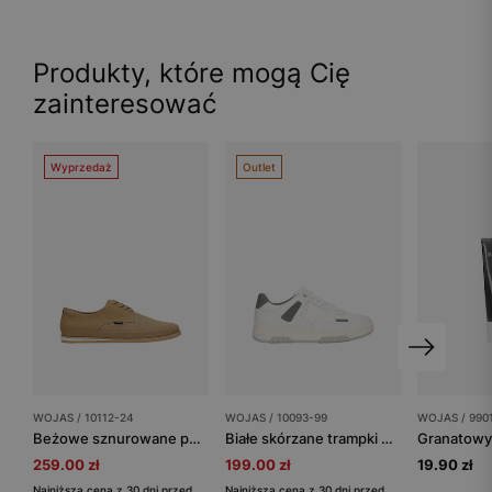
Produkty, które mogą Cię
zainteresować
Wyprzedaż
Outlet
WOJAS / 10112-24
WOJAS / 10093-99
WOJAS / 990
Beżowe sznurowane półbuty męskie
Białe skórzane trampki męskie z szarymi wstawkami
259.00 zł
199.00 zł
19.90 zł
Najniższa cena z 30 dni przed
Najniższa cena z 30 dni przed