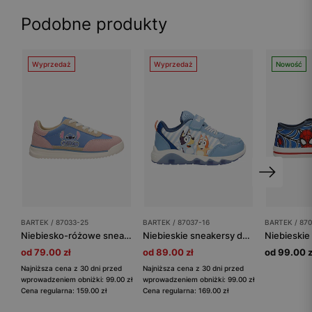
Podobne produkty
Wyprzedaż
Wyprzedaż
Nowość
BARTEK / 87033-25
BARTEK / 87037-16
BARTEK / 87
Niebiesko-różowe sneakersy dziecięce Stitch BARTEK 87033-25
Niebieskie sneakersy dziecięce Bluey i Chilli ze świecącą podeszwą BARTEK 87037-16
od 79.00 zł
od 89.00 zł
od 99.00 z
Najniższa cena z 30 dni przed
Najniższa cena z 30 dni przed
wprowadzeniem obniżki: 99.00 zł
wprowadzeniem obniżki: 99.00 zł
Cena regularna: 159.00 zł
Cena regularna: 169.00 zł