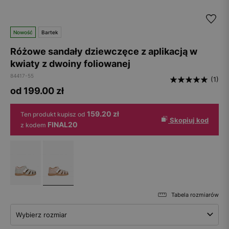
Nowość
Bartek
Różowe sandały dziewczęce z aplikacją w
kwiaty z dwoiny foliowanej
84417-55
(1)
od 199.00
zł
159.20 zł
Ten produkt kupisz od
Skopiuj kod
FINAL20
z kodem
Tabela rozmiarów
Wybierz rozmiar