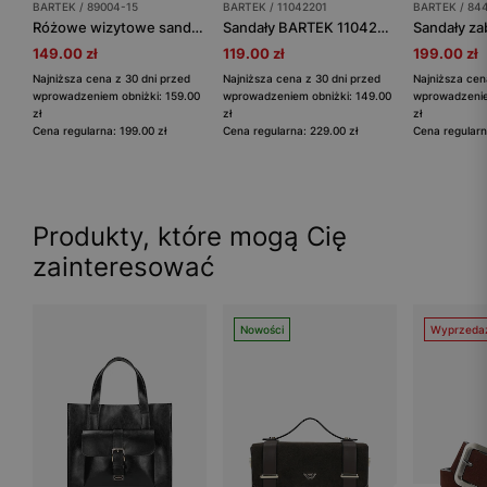
BARTEK / 89004-15
BARTEK / 11042201
BARTEK / 84
Różowe wizytowe sandały dziewczęce z motylkiem
Sandały BARTEK 11042201, dla dziewcząt, różowy
149.00 zł
119.00 zł
199.00 zł
Najniższa cena z 30 dni przed
Najniższa cena z 30 dni przed
Najniższa cen
wprowadzeniem obniżki: 159.00
wprowadzeniem obniżki: 149.00
wprowadzenie
zł
zł
zł
Cena regularna: 199.00 zł
Cena regularna: 229.00 zł
Cena regularn
Produkty, które mogą Cię
zainteresować
Nowości
Wyprzeda