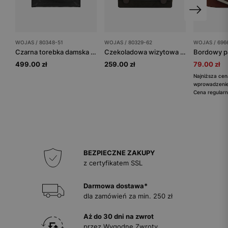
WOJAS / 80348-51
WOJAS / 80329-62
WOJAS / 696
Czarna torebka damska z zewnętrzną kieszenią
Czekoladowa wizytowa torebka damska
499.00 zł
259.00 zł
79.00 zł
Najniższa cen
wprowadzeniem
Cena regularn
BEZPIECZNE ZAKUPY
z certyfikatem SSL
Darmowa dostawa*
dla zamówień za min. 250 zł
Aż do 30 dni na zwrot
przez Wygodne Zwroty