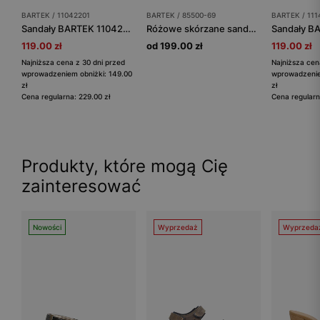
BARTEK / 11042201
BARTEK / 85500-69
BARTEK / 11
Sandały BARTEK 11042201, dla dziewcząt, różowy
Różowe skórzane sandały zabudowane z obcasem Thomasa BARTEK 85500-69
119.00 zł
od 199.00 zł
119.00 zł
Najniższa cena z 30 dni przed
Najniższa cen
wprowadzeniem obniżki: 149.00
wprowadzenie
zł
zł
Cena regularna: 229.00 zł
Cena regularn
Produkty, które mogą Cię
zainteresować
Nowości
Wyprzedaż
Wyprzeda