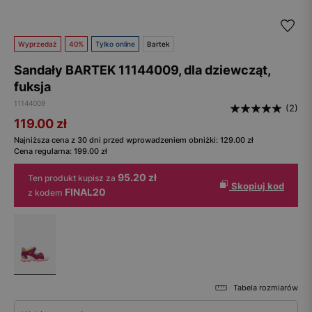
Wyprzedaż
40%
Tylko online
Bartek
Sandały BARTEK 11144009, dla dziewcząt,
fuksja
11144009
(2)
119.00
zł
Najniższa cena z 30 dni przed wprowadzeniem obniżki:
129.00
zł
Cena regularna:
199.00
zł
95.20 zł
Ten produkt kupisz za
Skopiuj kod
FINAL20
z kodem
Tabela rozmiarów