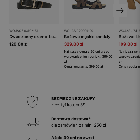
WOJAS / 93102-51
WOJAS / 29006-94
WOJAS / 741
Dwustronny czarno-beżowy pasek ze złotą klamrą
Beżowe męskie sandały
129.00 zł
329.00 zł
199.00 zł
Najniższa cena z 30 dni przed
Najniższa cen
wprowadzeniem obniżki: 399.00
wprowadzenie
zł
zł
Cena regularna: 399.00 zł
Cena regularn
BEZPIECZNE ZAKUPY
z certyfikatem SSL
Darmowa dostawa*
dla zamówień za min. 250 zł
Aż do 30 dni na zwrot