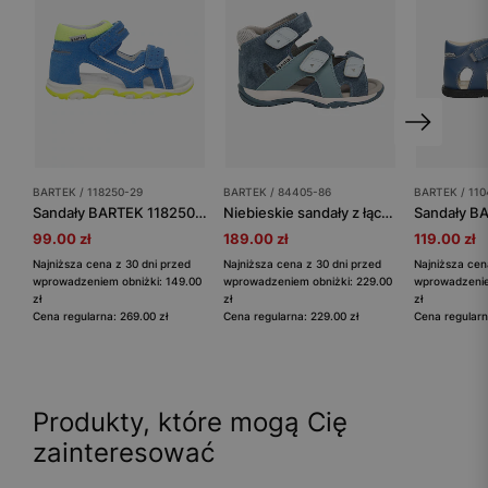
BARTEK / 118250-29
BARTEK / 84405-86
BARTEK / 11
Sandały BARTEK 118250-29, dla chłopców, niebieski
Niebieskie sandały z łączonych skór BARTEK 84405-86
99.00 zł
189.00 zł
119.00 zł
Najniższa cena z 30 dni przed
Najniższa cena z 30 dni przed
Najniższa cen
wprowadzeniem obniżki: 149.00
wprowadzeniem obniżki: 229.00
wprowadzenie
zł
zł
zł
Cena regularna: 269.00 zł
Cena regularna: 229.00 zł
Cena regularn
Produkty, które mogą Cię
zainteresować