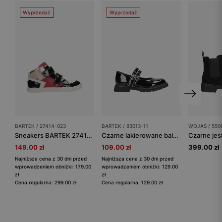
Wyprzedaż
Wyprzedaż
BARTEK / 27414-023
BARTEK / 83013-11
WOJAS / 550
Sneakers BARTEK 27414-023, dla dziewcząt, biało-czarny
Czarne lakierowane baleriny dziewczęce z paskami na podbiciu BARTEK 83013-11
149.00 zł
109.00 zł
399.00 zł
Najniższa cena z 30 dni przed
Najniższa cena z 30 dni przed
wprowadzeniem obniżki: 179.00
wprowadzeniem obniżki: 129.00
zł
zł
Cena regularna: 299.00 zł
Cena regularna: 129.00 zł