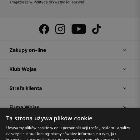
znajdziesz w Polityce prywatności:
rozwiń
Zakupy on-line
Klub Wojas
Strefa klienta
Firma Wojas
Ta strona używa plików cookie
Porady
Używamy plików cookie w celu personalizacji treści, reklam i analizy
naszego ruchu. Udostępniamy również informacje o tym, jak
korzystasz z naszej witryny, naszym partnerom reklamowym i