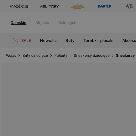
Damskie
Męskie
Dziecięce
SALE
Nowości
Buty
Torebki i plecaki
Akceso
Wojas
Buty dziecięce
Półbuty
Sneakersy dziecięce
Sneakersy 