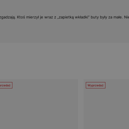
zgadzają. Ktoś mierzył je wraz z „zapietką wkładki” buty były za małe. 
rzedaż
Wyprzedaż