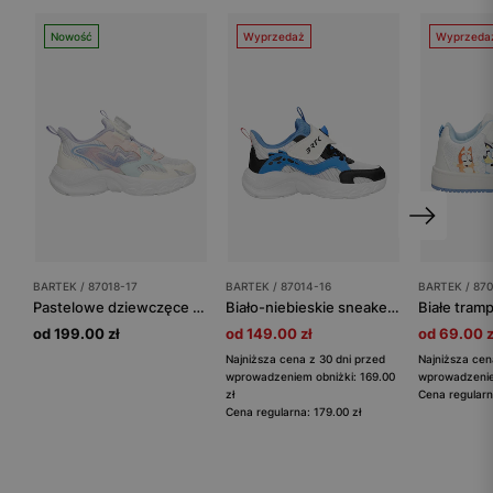
Nowość
Wyprzedaż
Wyprzeda
BARTEK / 87018-17
BARTEK / 87014-16
BARTEK / 87
Pastelowe dziewczęce sneakersy z zapięciem na pokrętło BARTEK 87018-17
Biało-niebieskie sneakersy chłopięce BARTEK 87014-16
od 199.00 zł
od 149.00 zł
od 69.00 z
Najniższa cena z 30 dni przed
Najniższa cen
wprowadzeniem obniżki: 169.00
wprowadzeniem
zł
Cena regularn
Cena regularna: 179.00 zł