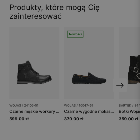
Produkty, które mogą Cię
zainteresować
Nowości
WOJAS / 24105-51
WOJAS / 10047-61
BARTEK / 84
Czarne męskie workery z ociepleniem
Czarne wygodne mokasyny męskie
599.00 zł
379.00 zł
359.00 zł