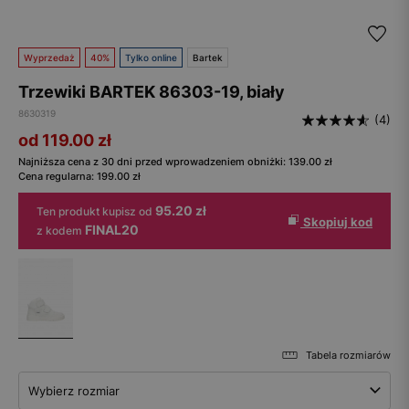
Wyprzedaż
40%
Tylko online
Bartek
Trzewiki BARTEK 86303-19, biały
8630319
(4)
od 119.00
zł
Najniższa cena z 30 dni przed wprowadzeniem obniżki:
139.00
zł
Cena regularna:
199.00
zł
95.20 zł
Ten produkt kupisz od
Skopiuj kod
FINAL20
z kodem
Tabela rozmiarów
Wybierz rozmiar