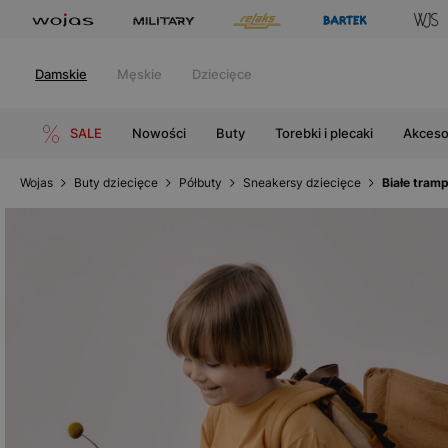
Damskie
Męskie
Dziecięce
SALE
Nowości
Buty
Torebki i plecaki
Akceso
Wojas
Buty dziecięce
Półbuty
Sneakersy dziecięce
Białe tram