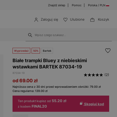
Znajdź sklep
Pomoc
Polska / PLN
Zaloguj się
Ulubione
Koszyk
Wyprzedaż
50%
Bartek
Białe trampki Bluey z niebieskimi
wstawkami BARTEK 87034-19
87034-19
(2)
od 69.00
zł
Najniższa cena z 30 dni przed wprowadzeniem obniżki:
79.00
zł
Cena regularna:
139.00
zł
55.20 zł
Ten produkt kupisz od
Skopiuj kod
FINAL20
z kodem