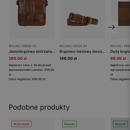
WOJAS / 90026-53
WOJAS / 93134-54
WOJAS / 910
Jasnobrązowa skórzana torba męska listonoszka
Brązowo-beżowy dwustronny pasek męski z obrotową klamrą
299.00 zł
149.00 zł
99.00 zł
Najniższa cena z 30 dni przed
Najniższa cen
wprowadzeniem obniżki: 459.00
wprowadzenie
zł
zł
Cena regularna: 459.00 zł
Cena regularn
Podobne produkty
Wyprzedaż
Nowość
Nowość