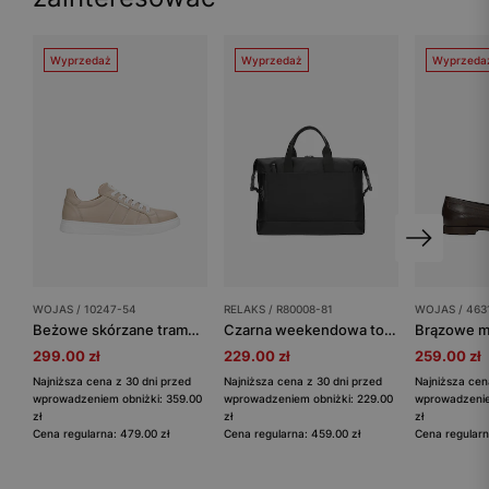
Wyprzedaż
Wyprzedaż
Wyprzeda
WOJAS / 10247-54
RELAKS / R80008-81
WOJAS / 463
Beżowe skórzane trampki męskie na białej podeszwie
Czarna weekendowa torba męska RELAKS z tkaniny i skóry licowej
299.00 zł
229.00 zł
259.00 zł
Najniższa cena z 30 dni przed
Najniższa cena z 30 dni przed
Najniższa cen
wprowadzeniem obniżki: 359.00
wprowadzeniem obniżki: 229.00
wprowadzenie
zł
zł
zł
Cena regularna: 479.00 zł
Cena regularna: 459.00 zł
Cena regularn