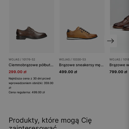
WOJAS / 10176-52
WOJAS / 10330-53
WOJAS / 101
Ciemnobrązowe półbuty męskie z gładkiej skóry licowej
Brązowe sneakersy męskie z granatowymi wstawkami
299.00 zł
499.00 zł
799.00 zł
Najniższa cena z 30 dni przed
wprowadzeniem obniżki: 359.00
zł
Cena regularna: 499.00 zł
Produkty, które mogą Cię
zainteresować