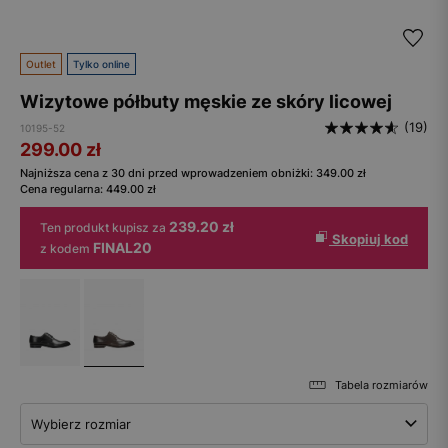
Outlet
Tylko online
Wizytowe półbuty męskie ze skóry licowej
(19)
10195-52
299.00
zł
Najniższa cena z 30 dni przed wprowadzeniem obniżki:
349.00
zł
Cena regularna:
449.00
zł
239.20 zł
Ten produkt kupisz za
Skopiuj kod
FINAL20
z kodem
Tabela rozmiarów
Wybierz rozmiar