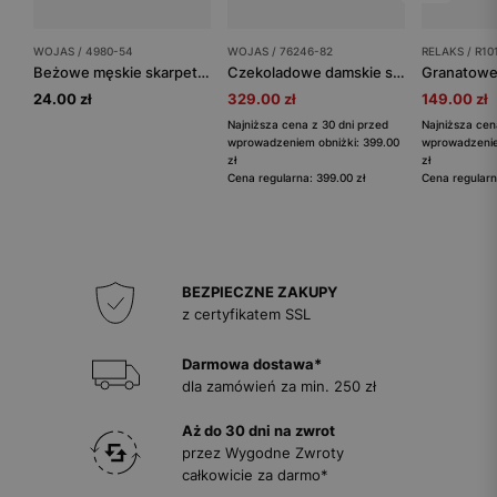
WOJAS / 4980-54
WOJAS / 76246-82
RELAKS / R10
Beżowe męskie skarpety bawełniane
Czekoladowe damskie sandały na słupku
24.00 zł
329.00 zł
149.00 zł
Najniższa cena z 30 dni przed
Najniższa cen
wprowadzeniem obniżki: 399.00
wprowadzenie
zł
zł
Cena regularna: 399.00 zł
Cena regularn
BEZPIECZNE ZAKUPY
z certyfikatem SSL
Darmowa dostawa*
dla zamówień za min. 250 zł
Aż do 30 dni na zwrot
przez Wygodne Zwroty
całkowicie za darmo*