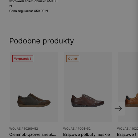
wprowadzeniem obniżki: 459.00
zł
Cena regularna: 459.00 zł
Podobne produkty
Wyprzedaż
Outlet
WOJAS / 10269-52
WOJAS / 7004-52
WOJAS / 102
Ciemnobrązowe sneakersy męskie
Brązowe półbuty męskie