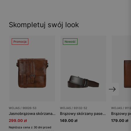
Skompletuj swój look
Promocja
Nowość
WOJAS / 90026-53
WOJAS / 93132-52
WOJAS / 911
Jasnobrązowa skórzana torba męska listonoszka
Brązowy skórzany pasek męski z pełną klamrą
299.00 zł
149.00 zł
179.00 zł
Najniższa cena z 30 dni przed