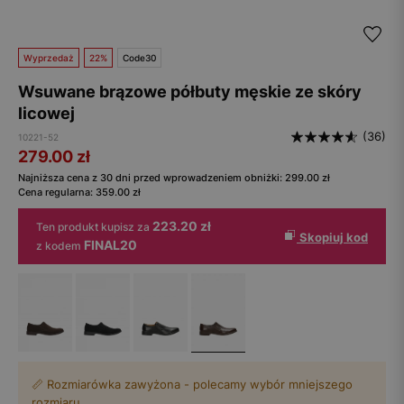
Wyprzedaż
22%
Code30
Wsuwane brązowe półbuty męskie ze skóry
licowej
(36)
10221-52
279.00
zł
Najniższa cena z 30 dni przed wprowadzeniem obniżki:
299.00
zł
Cena regularna:
359.00
zł
223.20 zł
Ten produkt kupisz za
Skopiuj kod
FINAL20
z kodem
📏 Rozmiarówka zawyżona - polecamy wybór mniejszego
rozmiaru