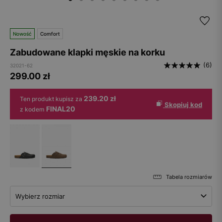
Nowość
Comfort
Zabudowane klapki męskie na korku
(6)
32021-62
299.00
zł
239.20 zł
Ten produkt kupisz za
Skopiuj kod
FINAL20
z kodem
Tabela rozmiarów
Wybierz rozmiar