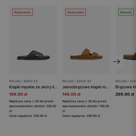
Wyprzedaż
Wyprzedaż
Nowość
WOJAS / 32010-52
WOJAS / 32024-63
WOJAS / 320
Klapki męskie ze skóry licowej w kolorze brązowym
Jasnobrązowe klapki męskie na korku zapinane na rzepy
199.00 zł
149.00 zł
299.00 zł
Najniższa cena z 30 dni przed
Najniższa cena z 30 dni przed
wprowadzeniem obniżki: 259.00
wprowadzeniem obniżki: 199.00
zł
zł
Cena regularna: 329.00 zł
Cena regularna: 299.00 zł