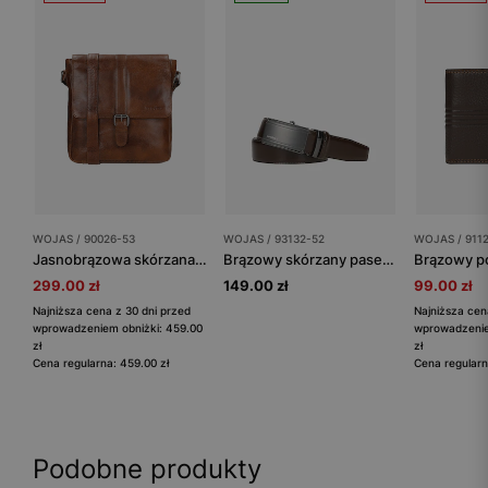
WOJAS / 90026-53
WOJAS / 93132-52
WOJAS / 911
Jasnobrązowa skórzana torba męska listonoszka
Brązowy skórzany pasek męski z pełną klamrą
299.00 zł
149.00 zł
99.00 zł
Najniższa cena z 30 dni przed
Najniższa cen
wprowadzeniem obniżki: 459.00
wprowadzenie
zł
zł
Cena regularna: 459.00 zł
Cena regularn
Podobne produkty