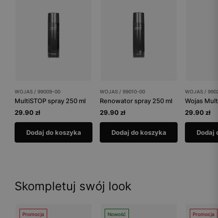
WOJAS / 99009-00
WOJAS / 99010-00
WOJAS / 990
MultiSTOP spray 250 ml
Renowator spray 250 ml
Wojas Mult
29.90 zł
29.90 zł
29.90 zł
Dodaj do koszyka
Dodaj do koszyka
Dodaj 
Skompletuj swój look
Promocja
Nowość
Promocja