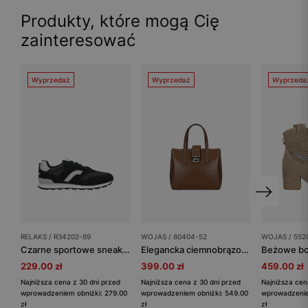
Produkty, które mogą Cię
zainteresować
Wyprzedaż
Wyprzedaż
Wyprzeda
RELAKS / R34202-89
WOJAS / 80404-52
WOJAS / 552
Czarne sportowe sneakersy RELAKS
Elegancka ciemnobrązowa torebka damska typu kuferek
229.00 zł
399.00 zł
459.00 zł
Najniższa cena z 30 dni przed
Najniższa cena z 30 dni przed
Najniższa cen
wprowadzeniem obniżki: 279.00
wprowadzeniem obniżki: 549.00
wprowadzenie
zł
zł
zł