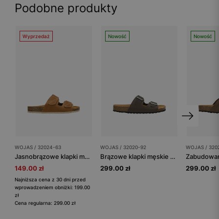
Podobne produkty
Wyprzedaż
Nowość
Nowość
WOJAS / 32024-63
WOJAS / 32020-92
WOJAS / 320
Jasnobrązowe klapki męskie na korku zapinane na rzepy
Brązowe klapki męskie na korku ze skóry crazy horse
149.00 zł
299.00 zł
299.00 zł
Najniższa cena z 30 dni przed
wprowadzeniem obniżki: 199.00
zł
Cena regularna: 299.00 zł