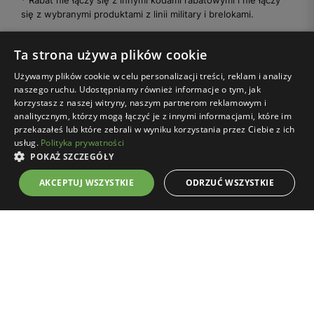
* Rabat nie łączy się z innymi kodami rabatowymi i nie łączy
się z wybranymi produktami z linii military i brelokami.
Administratorem Twoich danych osobowych przetwarzanych w
Ta strona używa plików cookie
związku z wysyłką newslettera jest Wojas S.A. Więcej informacji na
Używamy plików cookie w celu personalizacji treści, reklam i analizy
temat zasad przetwarzania danych, w tym przysługujących Ci praw,
naszego ruchu. Udostępniamy również informacje o tym, jak
znajdziesz w Polityce prywatności:
rozwiń
korzystasz z naszej witryny, naszym partnerom reklamowym i
analitycznym, którzy mogą łączyć je z innymi informacjami, które im
przekazałeś lub które zebrali w wyniku korzystania przez Ciebie z ich
usług.
Polityka prywatności
POKAŻ SZCZEGÓŁY
AKCEPTUJ WSZYSTKIE
ODRZUĆ WSZYSTKIE
Zakupy on-line
Klub Wojas
Strefa klienta