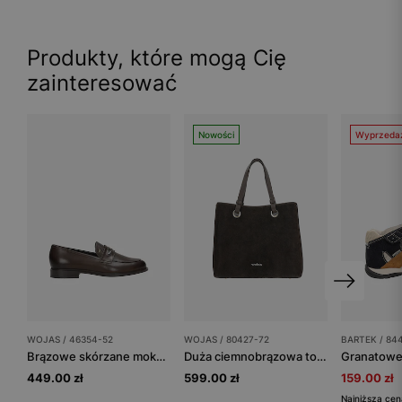
Produkty, które mogą Cię
zainteresować
Nowości
Wyprzeda
WOJAS / 46354-52
WOJAS / 80427-72
BARTEK / 84
Brązowe skórzane mokasyny damskie typu penny loafers
Duża ciemnobrązowa torebka damska z dwoiny welurowej
449.00 zł
599.00 zł
159.00 zł
Najniższa cen