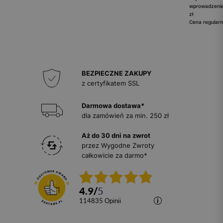
wprowadzenie
zł
Cena regularn
BEZPIECZNE ZAKUPY
z certyfikatem SSL
Darmowa dostawa*
dla zamówień za min. 250 zł
Aż do 30 dni na zwrot
przez Wygodne Zwroty
całkowicie za darmo*
4.9
/
5
114835
opinii