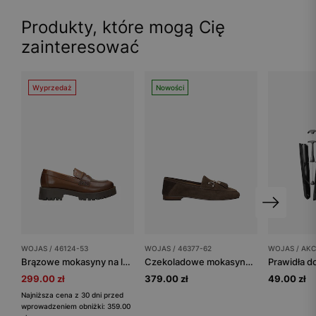
Produkty, które mogą Cię
zainteresować
Wyprzedaż
Nowości
WOJAS / 46124-53
WOJAS / 46377-62
WOJAS / AKC
Brązowe mokasyny na lekkiej podeszwie
Czekoladowe mokasyny damskie z wędzidłem i frędzlem
299.00 zł
379.00 zł
49.00 zł
Najniższa cena z 30 dni przed
wprowadzeniem obniżki: 359.00