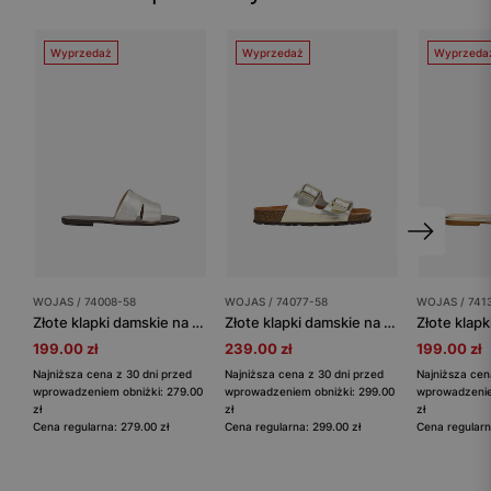
Wyprzedaż
Wyprzedaż
Wyprzeda
WOJAS / 74008-58
WOJAS / 74077-58
WOJAS / 741
Złote klapki damskie na ciemnej płaskiej podeszwie
Złote klapki damskie na wygodnej podeszwie
199.00 zł
239.00 zł
199.00 zł
Najniższa cena z 30 dni przed
Najniższa cena z 30 dni przed
Najniższa cen
wprowadzeniem obniżki: 279.00
wprowadzeniem obniżki: 299.00
wprowadzenie
zł
zł
zł
Cena regularna: 279.00 zł
Cena regularna: 299.00 zł
Cena regularn