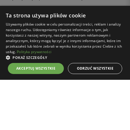
Administratorem Twoich danych osobowych przetwarzanych w
Ta strona używa plików cookie
związku z wysyłką newslettera jest Wojas S.A. Więcej informacji na
Używamy plików cookie w celu personalizacji treści, reklam i analizy
temat zasad przetwarzania danych, w tym przysługujących Ci praw,
naszego ruchu. Udostępniamy również informacje o tym, jak
znajdziesz w Polityce prywatności:
rozwiń
korzystasz z naszej witryny, naszym partnerom reklamowym i
analitycznym, którzy mogą łączyć je z innymi informacjami, które im
przekazałeś lub które zebrali w wyniku korzystania przez Ciebie z ich
usług.
Polityka prywatności
POKAŻ SZCZEGÓŁY
AKCEPTUJ WSZYSTKIE
ODRZUĆ WSZYSTKIE
Zakupy on-line
Klub Wojas
Strefa klienta
Firma Wojas