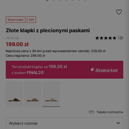
Wyprzedaż
33%
Złote klapki z plecionymi paskami
(3)
74176-58
199.00
zł
Najniższa cena z 30 dni przed wprowadzeniem obniżki:
239.00
zł
Cena regularna:
299.00
zł
159.20 zł
Ten produkt kupisz za
Skopiuj kod
FINAL20
z kodem
Tabela rozmiarów
Wybierz rozmiar