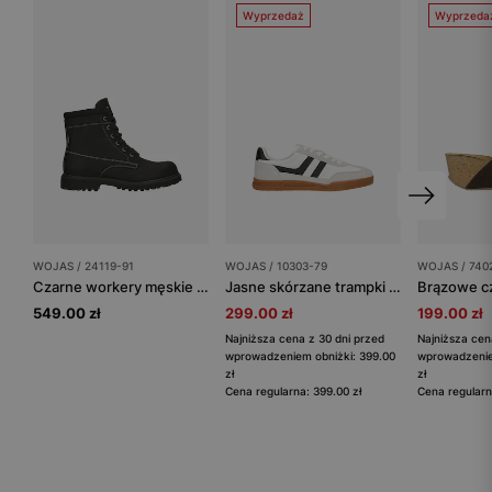
Wyprzedaż
Wyprzeda
WOJAS / 24119-91
WOJAS / 10303-79
WOJAS / 740
Czarne workery męskie z kontrastowym przeszyciem
Jasne skórzane trampki męskie z kontrastowymi wstawkami
549.00 zł
299.00 zł
199.00 zł
Najniższa cena z 30 dni przed
Najniższa cen
wprowadzeniem obniżki: 399.00
wprowadzenie
zł
zł
Cena regularna: 399.00 zł
Cena regularn