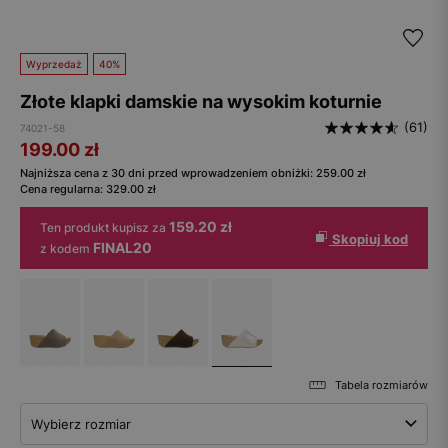
Wyprzedaż
40%
Złote klapki damskie na wysokim koturnie
(61)
74021-58
199.00
zł
Najniższa cena z 30 dni przed wprowadzeniem obniżki:
259.00
zł
Cena regularna:
329.00
zł
159.20 zł
Ten produkt kupisz za
Skopiuj kod
FINAL20
z kodem
Tabela rozmiarów
Wybierz rozmiar