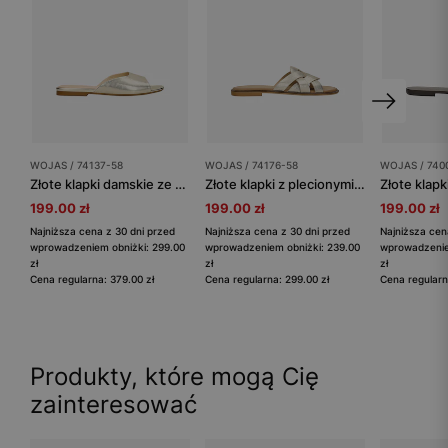
WOJAS / 74137-58
WOJAS / 74176-58
WOJAS / 740
Złote klapki damskie ze skóry licowej foliowanej
Złote klapki z plecionymi paskami
199.00 zł
199.00 zł
199.00 zł
Najniższa cena z 30 dni przed
Najniższa cena z 30 dni przed
Najniższa cen
wprowadzeniem obniżki: 299.00
wprowadzeniem obniżki: 239.00
wprowadzenie
zł
zł
zł
Cena regularna: 379.00 zł
Cena regularna: 299.00 zł
Cena regularn
Produkty, które mogą Cię
zainteresować