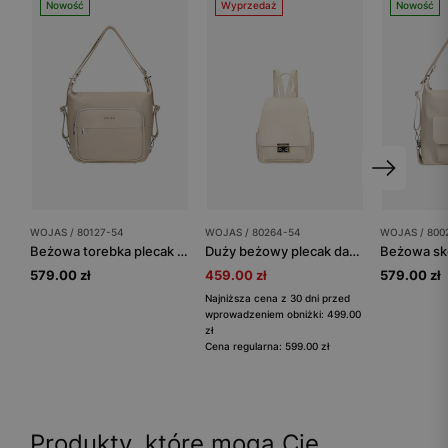
Nowość
Wyprzedaż
Nowość
WOJAS / 80127-54
WOJAS / 80264-54
WOJAS / 800
Beżowa torebka plecak 2w1 ze skóry licowej
Duży beżowy plecak damski ze skóry licowej
579.00 zł
459.00 zł
579.00 zł
Najniższa cena z 30 dni przed
wprowadzeniem obniżki: 499.00
zł
Cena regularna: 599.00 zł
Produkty, które mogą Cię