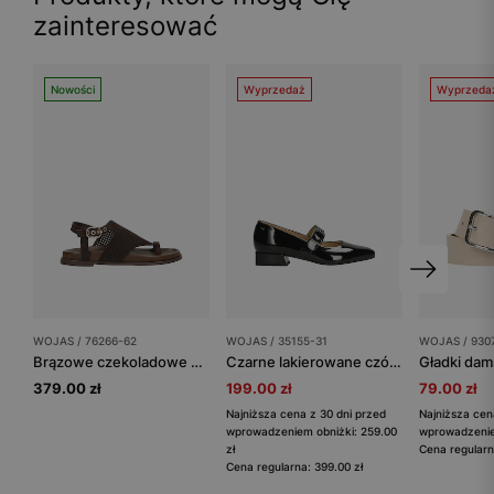
zainteresować
Nowości
Wyprzedaż
Wyprzeda
WOJAS / 76266-62
WOJAS / 35155-31
WOJAS / 930
Brązowe czekoladowe sandały damskie ażurowe
Czarne lakierowane czółenka Mary Jane z grubym paskiem
379.00 zł
199.00 zł
79.00 zł
Najniższa cena z 30 dni przed
Najniższa cen
wprowadzeniem obniżki: 259.00
wprowadzeniem
zł
Cena regularn
Cena regularna: 399.00 zł