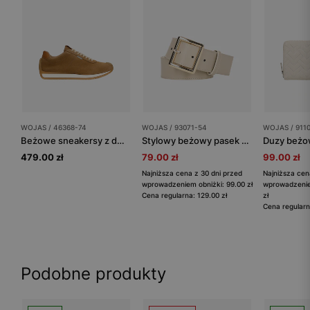
WOJAS / 46368-74
WOJAS / 93071-54
WOJAS / 911
Beżowe sneakersy z dwoiny welurowej
Stylowy beżowy pasek damski ze skóry licowej
479.00 zł
79.00 zł
99.00 zł
Najniższa cena z 30 dni przed
Najniższa cen
wprowadzeniem obniżki: 99.00 zł
wprowadzenie
Cena regularna: 129.00 zł
zł
Cena regularn
Podobne produkty